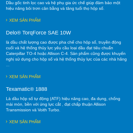
Dầu gốc tinh lọc cao và hệ phụ gia ức chế giúp đảm bảo một
hiệu năng bôi trơn cân bằng và tăng tuổi thọ hộp số.
XEM SẢN PHẨM
Delo® TorqForce SAE 10W
là dầu chất lượng cao được pha chế cho hộp số, truyền động
cuối và hệ thống thủy lực yêu cầu loại dầu đạt tiêu chuẩn
Caterpillar TO-4 hoặc Allison C-4. Sản phẩm cũng được khuyến
nghị sử dụng cho hộp số và hệ thống thủy lực của các nhà hãng
...
XEM SẢN PHẨM
Texamatic® 1888
Là dầu hộp số tự động (ATF) hiệu năng cao, đa dụng, chống
mài mòn, bền với ứng lực cắt , đạt chấp thuận Allison
Transmission và Voith Turbo.
XEM SẢN PHẨM