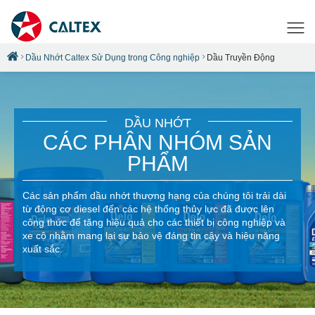
Dầu Nhớt Caltex Sử Dụng trong Công nghiệp
Dầu Truyền Động
DẦU NHỚT
CÁC PHÂN NHÓM SẢN
PHẨM
Các sản phẩm dầu nhớt thượng hạng của chúng tôi trải dài
từ động cơ diesel đến các hệ thống thủy lực đã được lên
công thức để tăng hiệu quả cho các thiết bị công nghiệp và
xe cộ nhằm mang lại sự bảo vệ đáng tin cậy và hiệu năng
xuất sắc.