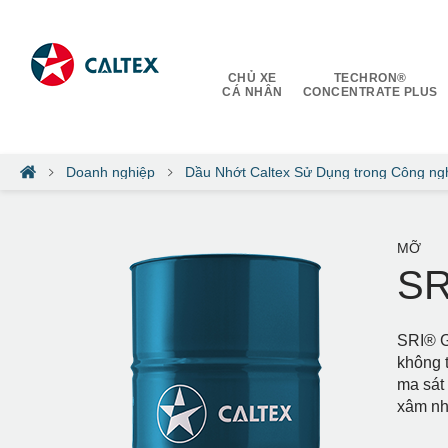
CHỦ XE
TECHRON®
CÁ NHÂN
CONCENTRATE PLUS
Doanh nghiệp
Dầu Nhớt Caltex Sử Dụng trong Công ng
MỠ
SR
SRI® G
không t
ma sát
xâm nh