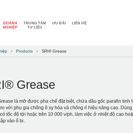
DOANH
TRUNG TÂM
ƯU ĐÃI
LIÊN HỆ
NGHIỆP
TƯ LIỆU
hiệp
Products
SRI® Grease
I® Grease
rease là mỡ được pha chế đặt biệt, chứa dầu gốc parafin tinh 
ro với phụ gia chống ô xy hóa và chống rỉ hiệu năng cao. Dùng đ
 có tốc độ tới hoặc trên 10 000 v/ph, làm việc ở nhiệt độ cao
ập vào ổ bi.