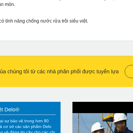
ăn mòn.
ó tính năng chống nước rửa trôi siêu việt.
a chúng tôi từ các nhà phân phối được tuyển lựa
ệt Delo®
ại sự bảo vệ trong hơn 80
à cơ sở các sản phẩm Delo
o vệ đáng tin cậy cho các chi