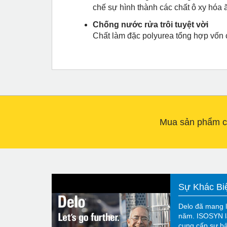
chế sự hình thành các chất ô xy hóa 
Chống nước rửa trôi tuyệt vời
Chất làm đặc polyurea tổng hợp vốn c
Mua sản phẩm củ
Sự Khác Bi
Delo đã mang l
năm. ISOSYN l
cung cấp sự bả