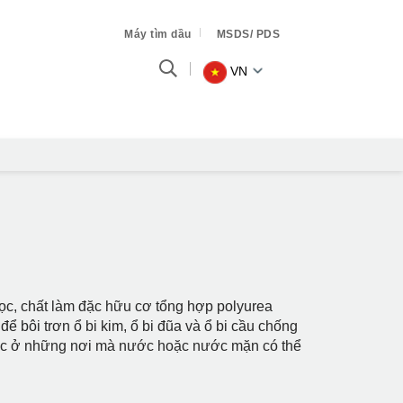
Máy tìm dầu
MSDS/ PDS
VN
lọc, chất làm đặc hữu cơ tổng hợp polyurea
ể bôi trơn ổ bi kim, ổ bi đũa và ổ bi cầu chống
 hoặc ở những nơi mà nước hoặc nước mặn có thể