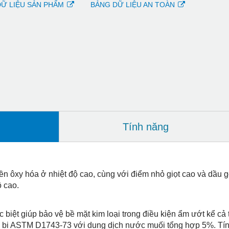
Ữ LIỆU SẢN PHẨM
BẢNG DỮ LIỆU AN TOÀN
Tính năng
ền ôxy hóa ở nhiệt độ cao, cùng với điểm nhỏ giọt cao và dầu g
ộ cao.
 biệt giúp bảo vệ bề mặt kim loại trong điều kiện ẩm ướt kể c
bi ASTM D1743-73 với dung dịch nước muối tổng hợp 5%. Tính 