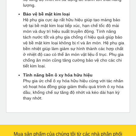
lượng.
Bảo vệ bề mặt kim loại
Hệ phụ gia cực áp rất hữu hiệu giúp tạo màng bảo
vệ tại bề mặt kim loại tiếp xúc, hạn chế tốc độ mài
mòn và duy trì hiệu suất truyền động. Tính năng
tách nước tốt và phụ gia chống rỉ hiệu quả giúp bảo
vệ bề mặt kim loại không bị rỉ và ăn mòn. Hệ phụ gia
bền nhiệt giúp làm giảm sự hình thành các hợp chất
ở nhiệt độ cao có thể ăn mòn vật liệu ổ trục. Phụ gia
chống ăn mòn cũng tăng cường bảo vệ cho các chi
tiết kim loại.
Tính năng bền ô xy hóa hữu hiệu
Phụ gia ức chế ô xy hóa hữu hiệu cùng với tác nhân
vô hoạt hóa đồng giúp giảm thiểu quá trình ô xy hóa
dầu, khống chế sự tăng độ nhớt và kéo dài hạn kỳ
thay nhớt.
Mua sản phẩm của chúng tôi từ các nhà phân phối