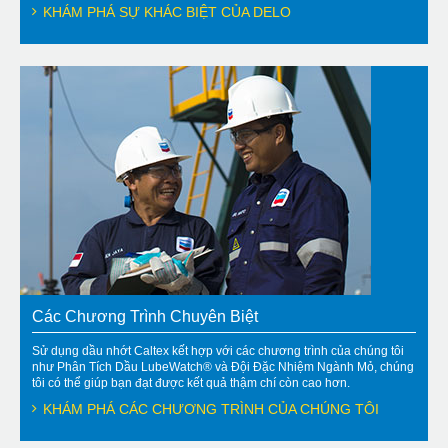
KHÁM PHÁ SỰ KHÁC BIỆT CỦA DELO
Các Chương Trình Chuyên Biệt
Sử dụng dầu nhớt Caltex kết hợp với các chương trình của chúng tôi
như Phân Tích Dầu LubeWatch® và Đội Đặc Nhiệm Ngành Mỏ, chúng
tôi có thể giúp bạn đạt được kết quả thậm chí còn cao hơn.
KHÁM PHÁ CÁC CHƯƠNG TRÌNH CỦA CHÚNG TÔI