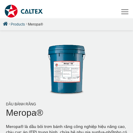
Products
Meropa®
DẦU BÁNH RĂNG
Meropa®
Meropa® là dầu bôi trơn bánh răng công nghiệp hiệu năng cao,
chịu cực áp (EP) trung bình, chứa hệ phụ gia sunfua-phốtpho có