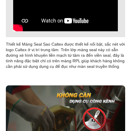
Thiết kế Màng Seal Sao Caltex được thiết kế nổi bật, sắc nét với
logo Caltex ở vị trí trung tâm. Trên lớp màng seal này có sẵn
đường xé hình khuyên liền mạch từ tâm ra đến viền seal, đây là
tính năng đặc biệt chỉ có trên màng RPL giúp khách hàng không
cần phải sử dụng dụng cụ để đục như màn seal truyền thống.