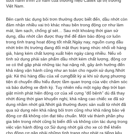
suốt hành trình 25 năm của thương hiệu Caltex tại thị trường
Việt Nam.
Bên cạnh tác dụng bôi trơn thường được biết đến, dầu nhớt còn
đảm nhận nhiều vai trò khác nhau bên trong động cơ như làm
mát, làm sạch, chống gỉ sét… Sau một khoảng thời gian sử
dụng, dầu nhớt cần được thay thế để đảm bảo động cơ luôn
trong tình trạng hoạt động tốt nhất.Ngày nay, nguồn cung dầu
nhớt trên thị trường đang đối mặt thực trạng nhức nhối về hàng
giả, hàng kém chất lượng xuất hiện ngày càng nhiều. Nếu vô
tình sử dụng phải sản phẩm dầu nhớt kém chất lượng, động cơ
xe có thể gặp phải những tác hại nặng nề, gây ảnh hưởng đến
khả năng vận hành cũng như an toàn cho người sử dụng.Nhớt
giả: Kẻ thù hàng đầu của xế cưngBất kỳ ai khi sử dụng phương
tiện di chuyển đều hiểu được tầm quan trọng của việc chăm sóc
và bảo dưỡng xe định kỳ. Tuy nhiên nếu một ngày đẹp trời bạn
giật mình phát hiện động cơ của xế cưng “đổ bệnh” dù đã thay
nhớt đúng thời gian khuyến nghị, khả năng cao chiếc xe đã sử
dụng nhầm nhớt giả.Nhớt giả thường được sản xuất từ nhớt đã
qua sử dụng nên khả năng bôi trơn cũng như khả năng bảo vệ
động cơ đã không còn đạt tiêu chuẩn. Một vài thành phần phụ
gia bên trong nhớt cũng bị biến đổi và không còn tác dụng trong
việc vận hành động cơ.Sử dụng nhớt giả cho xe có thể khiến
cho động cơ gặp phải những tình trạng như phát ra tiếng kêu