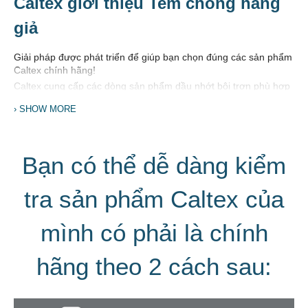
Caltex giới thiệu Tem chống hàng
giả
Giải pháp được phát triển để giúp bạn chọn đúng các sản phẩm
Caltex chính hãng!
Caltex cung cấp các dòng sản phẩm dầu nhớt bôi trơn phù hợp
với nhu cầu động cơ của bạn, tập trung vào việc bảo vệ và kéo
SHOW MORE
dài tuổi thọ động cơ. Với giải pháp chống hàng giả này, chúng
tôi muốn các khách hàng có thể yên tâm khi lựa chọn các sản
phẩm của Caltex và tận hưởng trên từng hành trình.
Bạn có thể dễ dàng kiểm
tra sản phẩm Caltex của
mình có phải là chính
hãng theo 2 cách sau: