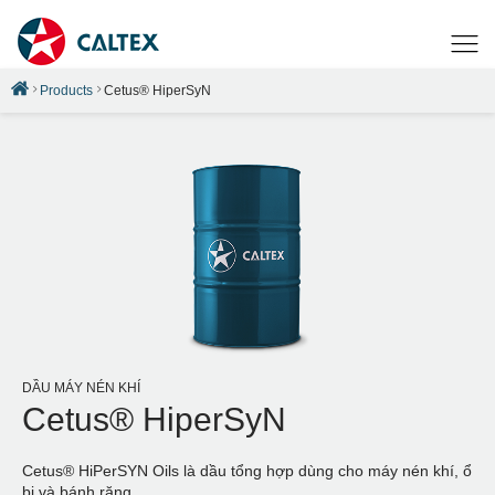
Products
Cetus® HiperSyN
DẦU MÁY NÉN KHÍ
Cetus® HiperSyN
Cetus® HiPerSYN Oils là dầu tổng hợp dùng cho máy nén khí, ổ
bi và bánh răng.