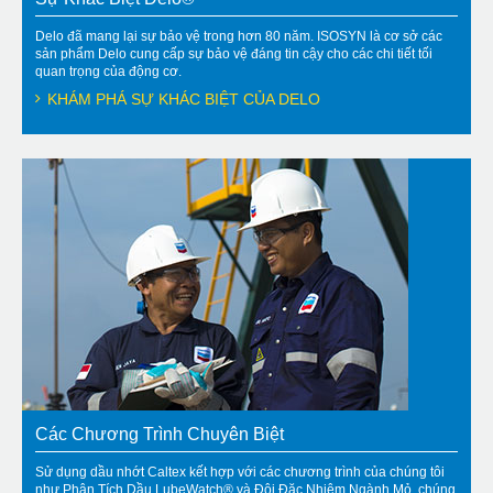
Delo đã mang lại sự bảo vệ trong hơn 80 năm. ISOSYN là cơ sở các
sản phẩm Delo cung cấp sự bảo vệ đáng tin cậy cho các chi tiết tối
quan trọng của động cơ.
KHÁM PHÁ SỰ KHÁC BIỆT CỦA DELO
Các Chương Trình Chuyên Biệt
Sử dụng dầu nhớt Caltex kết hợp với các chương trình của chúng tôi
như Phân Tích Dầu LubeWatch® và Đội Đặc Nhiệm Ngành Mỏ, chúng