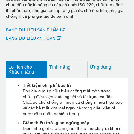
chứa dầu gốc khoáng có cấp độ nhớt ISO 220, chất làm đặc li-
thi phức hợp, phụ gia cực áp, phụ gia ức chế ô xi hóa, phụ gia
chống rỉ và phụ gia tạo độ bám dính.
BẢNG DỮ LIỆU SẢN PHẨM
BẢNG DỮ LIỆU AN TOÀN
Lợi ích cho
Tính năng
Ứng dụng
Khách hàng
Tiết kiệm chi phí bảo trì
Phụ gia cực áp hữu hiệu chống mài mòn trong
những điều kiện khắc nghiệt và tải trọng va đập.
Chất ức chế chống ăn mòn và chống rỉ hữu hiệu bảo
vệ các bề mặt kim loại ngay cả trong điều kiện bị
nước xâm nhập nghiêm trọng.
Giảm thiểu thời gian ngừng máy
Điểm nhỏ giọt cao làm giảm thiểu mỡ chảy ra khỏi ổ
bi khi làm việc ở nhiệt độ cao. Khả năng chống ô xi