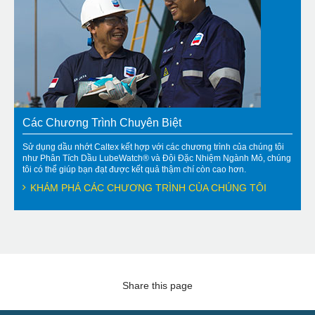
Các Chương Trình Chuyên Biệt
Sử dụng dầu nhớt Caltex kết hợp với các chương trình của chúng tôi
như Phân Tích Dầu LubeWatch® và Đội Đặc Nhiệm Ngành Mỏ, chúng
tôi có thể giúp bạn đạt được kết quả thậm chí còn cao hơn.
KHÁM PHÁ CÁC CHƯƠNG TRÌNH CỦA CHÚNG TÔI
Share this page