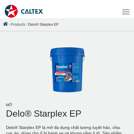
Products
Delo® Starplex EP
MỠ
Delo® Starplex EP
Delo® Starplex EP là mỡ đa dụng chất lượng tuyệt hảo, chịu
cực áp, dùng cho ổ bi bánh xe và khung gầm ô tô. Sản phẩm