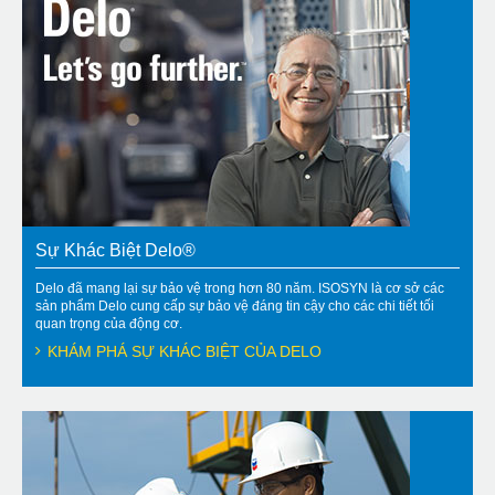
Sự Khác Biệt Delo®
Delo đã mang lại sự bảo vệ trong hơn 80 năm. ISOSYN là cơ sở các
sản phẩm Delo cung cấp sự bảo vệ đáng tin cậy cho các chi tiết tối
quan trọng của động cơ.
KHÁM PHÁ SỰ KHÁC BIỆT CỦA DELO