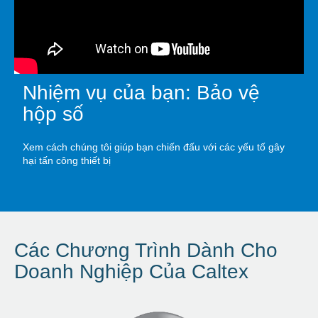
Nhiệm vụ của bạn: Bảo vệ
hộp số
Xem cách chúng tôi giúp bạn chiến đấu với các yếu tố gây
hại tấn công thiết bị
Các Chương Trình Dành Cho
Doanh Nghiệp Của Caltex