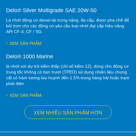
Delo® Silver Multigrade SAE 20W-50
Là nhớt động cơ diesel tải trọng nặng, đa cấp, được pha chế để
bôi trơn cho các động cơ yêu cầu loại nhớt đạt cấp hiệu năng
API CF-4, CF / SG.
XEM SẢN PHẨM
Delo® 1000 Marine
là nhớt với dự trữ kiềm thấp (chỉ số kiềm 12), dùng cho động cơ
trung tốc không có bàn trượt (TPEO) sử dụng nhiên liệu chưng
cất có hàm lượng lưu huỳnh đến 1.5% trong hàng hải hoặc trạm
phát điện.
XEM SẢN PHẨM
XEM NHIỀU SẢN PHẨM HƠN