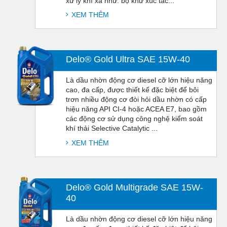
xử lý khí xả như: bộ khử xúc tác...
XEM THÊM
Delo® Gold Ultra SAE 15W-40
Là dầu nhờn động cơ diesel cỡ lớn hiệu năng
cao, đa cấp, được thiết kế đặc biệt để bôi
trơn nhiều động cơ đòi hỏi dầu nhờn có cấp
hiệu năng API CI-4 hoặc ACEA E7, bao gồm
các động cơ sử dụng công nghệ kiểm soát
khí thải Selective Catalytic ...
XEM THÊM
Delo® Gold Multigrade SAE 15W-
40
Là dầu nhờn động cơ diesel cỡ lớn hiệu năng