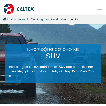
Delo Cho Xe Hơi Sử Dụng Dầu Diesel
Nhớt Động Cơ
NHỚT ĐỘNG CƠ CHO XE
SUV
Nhớt động cơ Delo® dành cho xe SUV bảo toàn tiết kiệm
nhiên liệu, giảm chi phí vận hành, và tăng độ ổn định động
cơ.