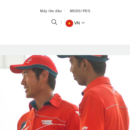
Máy tìm dầu
MSDS/ PDS
VN