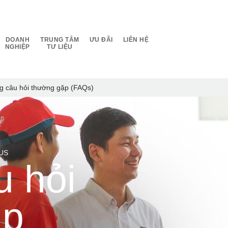
DOANH
TRUNG TÂM
ƯU ĐÃI
LIÊN HỆ
NGHIỆP
TƯ LIỆU
 câu hỏi thường gặp (FAQs)
US
 hỏi
ặp