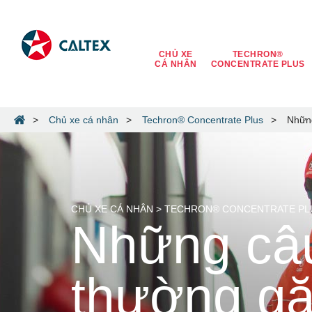
CHỦ XE
TECHRON®
CÁ NHÂN
CONCENTRATE PLUS
Chủ xe cá nhân
Techron® Concentrate Plus
Những
CHỦ XE CÁ NHÂN > TECHRON® CONCENTRATE PL
Những câu
thường g