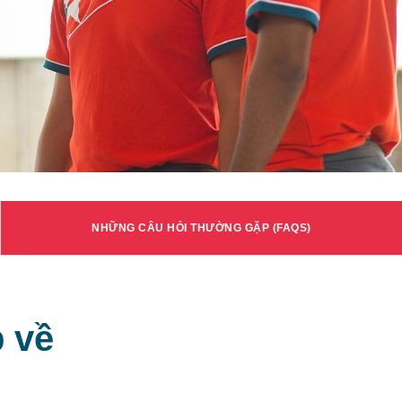
NHỮNG CÂU HỎI THƯỜNG GẶP (FAQS)
 về