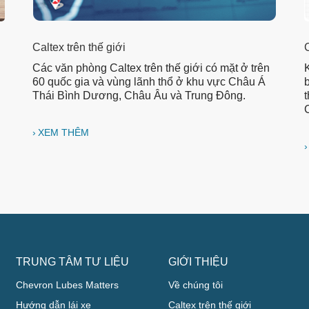
Caltex trên thế giới
Các văn phòng Caltex trên thế giới có mặt ở trên
60 quốc gia và vùng lãnh thổ ở khu vực Châu Á
b
Thái Bình Dương, Châu Âu và Trung Đông.
t
C
XEM THÊM
TRUNG TÂM TƯ LIỆU
GIỚI THIỆU
Chevron Lubes Matters
Về chúng tôi
Hướng dẫn lái xe
Caltex trên thế giới