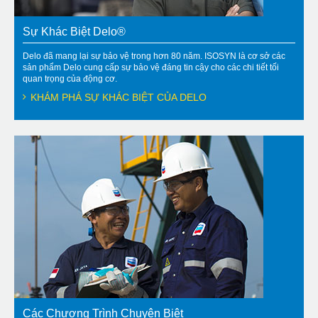
Sự Khác Biệt Delo®
Delo đã mang lại sự bảo vệ trong hơn 80 năm. ISOSYN là cơ sở các
sản phẩm Delo cung cấp sự bảo vệ đáng tin cậy cho các chi tiết tối
quan trọng của động cơ.
KHÁM PHÁ SỰ KHÁC BIỆT CỦA DELO
Các Chương Trình Chuyên Biệt