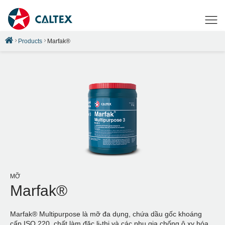
Products
Marfak®
MỠ
Marfak®
Marfak® Multipurpose là mỡ đa dụng, chứa dầu gốc khoáng
cấp ISO 220, chất làm đặc li-thi và các phụ gia chống ô xy hóa