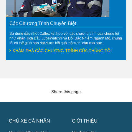
Các Chương Trình Chuyên Biệt
Sử dụng dầu nhớt Caltex kết hợp với các chương trình của chúng tôi
như Phân Tích Dầu LubeWatch® và Đội Đặc Nhiệm Ngành Mỏ, chúng
tôi có thể giúp bạn đạt được kết quả thậm chí còn cao hơn.
KHÁM PHÁ CÁC CHƯƠNG TRÌNH CỦA CHÚNG TÔI
Share this page
CHỦ XE CÁ NHÂN
GIỚI THIỆU