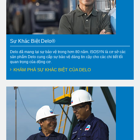
Sự Khác Biệt Delo®
Delo đã mang lại sự bảo vệ trong hơn 80 năm. ISOSYN là cơ sở các
sản phẩm Delo cung cấp sự bảo vệ đáng tin cậy cho các chi tiết tối
quan trọng của động cơ.
KHÁM PHÁ SỰ KHÁC BIỆT CỦA DELO