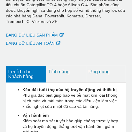
tiêu chuẩn Caterpillar TO-4 hoặc Allison C-4. Sản phẩm cũng
được khuyến nghị sử dụng cho hộp số và hệ thống thủy lực của
các nhà hãng Dana, Powershift, Komatsu, Dresser,
Tremec/TTC, Vickers và ZF.
BẢNG DỮ LIỆU SẢN PHẨM
BẢNG DỮ LIỆU AN TOÀN
Lợi ích cho
Tính năng
Ứng dụng
Khách hàng
Kéo dài tuổi thọ của hệ truyền động và thiết bị
Phụ gia đặc biệt giúp bảo vệ bề mặt kim loại không
bị cà mòn và mài mòn trong các điều kiện làm việc
khắc nghiệt của nhiệt độ cao và tải nặng.
Vận hành êm
Kiểm soát ma sát tuyệt hảo giúp chống trượt ly hợp
và hệ truyền động, thắng ướt vận hành êm, giảm
mài mòn.