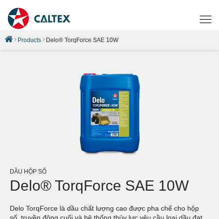
Products
Delo® TorqForce SAE 10W
DẦU HỘP SỐ
Delo® TorqForce SAE 10W
Delo TorqForce là dầu chất lượng cao được pha chế cho hộp
số, truyền động cuối và hệ thống thủy lực yêu cầu loại dầu đạt