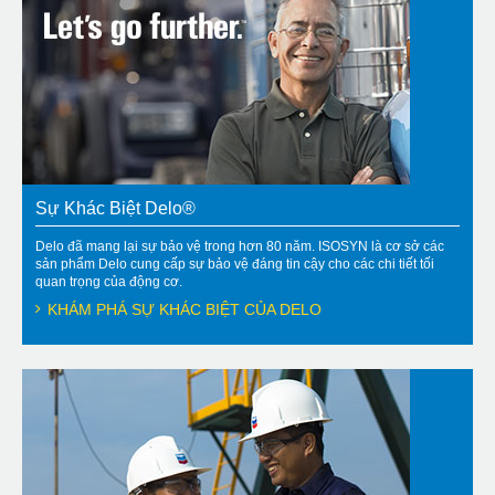
Sự Khác Biệt Delo®
Delo đã mang lại sự bảo vệ trong hơn 80 năm. ISOSYN là cơ sở các
sản phẩm Delo cung cấp sự bảo vệ đáng tin cậy cho các chi tiết tối
quan trọng của động cơ.
KHÁM PHÁ SỰ KHÁC BIỆT CỦA DELO