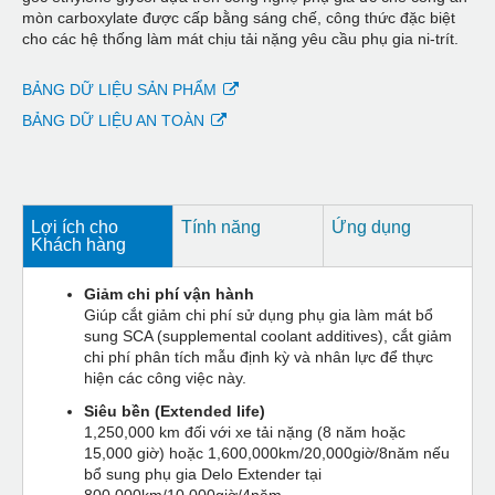
mòn carboxylate được cấp bằng sáng chế, công thức đặc biệt
cho các hệ thống làm mát chịu tải nặng yêu cầu phụ gia ni-trít.
BẢNG DỮ LIỆU SẢN PHẨM
BẢNG DỮ LIỆU AN TOÀN
Lợi ích cho
Tính năng
Ứng dụng
Khách hàng
Giảm chi phí vận hành
Giúp cắt giảm chi phí sử dụng phụ gia làm mát bổ
sung SCA (supplemental coolant additives), cắt giảm
chi phí phân tích mẫu định kỳ và nhân lực để thực
hiện các công việc này.
Siêu bền (Extended life)
1,250,000 km đối với xe tải nặng (8 năm hoặc
15,000 giờ) hoặc 1,600,000km/20,000giờ/8năm nếu
bổ sung phụ gia Delo Extender tại
800,000km/10,000giờ/4năm.