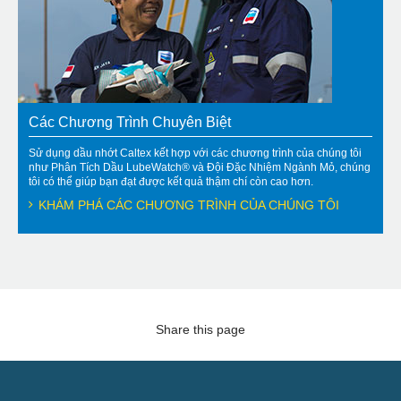
Các Chương Trình Chuyên Biệt
Sử dụng dầu nhớt Caltex kết hợp với các chương trình của chúng tôi
như Phân Tích Dầu LubeWatch® và Đội Đặc Nhiệm Ngành Mỏ, chúng
tôi có thể giúp bạn đạt được kết quả thậm chí còn cao hơn.
KHÁM PHÁ CÁC CHƯƠNG TRÌNH CỦA CHÚNG TÔI
Share this page