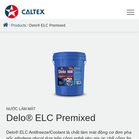
Products
Delo® ELC Premixed
NƯỚC LÀM MÁT
Delo® ELC Premixed
Delo® ELC Antifreeze/Coolant là chất làm mát động cơ đơn pha
gốc ethylene glycol dựa trên công nghệ phụ gia ức chế cống ăn