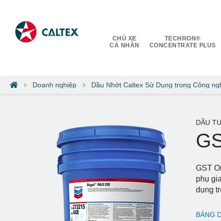
CHỦ XE
TECHRON®
CÁ NHÂN
CONCENTRATE PLUS
Doanh nghiệp
Dầu Nhớt Caltex Sử Dụng trong Công ng
DẦU TU
GS
GST Oi
phụ gia
dụng tr
BẢNG D