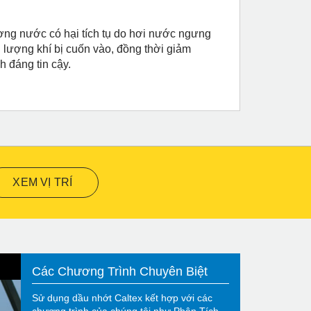
ợng nước có hại tích tụ do hơi nước ngưng
 lượng khí bị cuốn vào, đồng thời giảm
h đáng tin cậy.
XEM VỊ TRÍ
Các Chương Trình Chuyên Biệt
Sử dụng dầu nhớt Caltex kết hợp với các