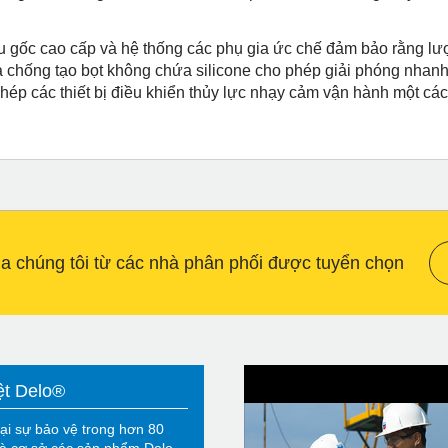
u gốc cao cấp và hệ thống các phụ gia ức chế đảm bảo rằng lư
a chống tạo bọt không chứa silicone cho phép giải phóng nhanh
phép các thiết bị điều khiển thủy lực nhạy cảm vận hành một các
 chúng tôi từ các nhà phân phối được tuyển chọn
ệt Delo®
ại sự bảo vệ trong hơn 80