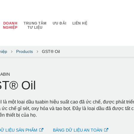
DOANH
TRUNG TÂM
ƯU ĐÃI
LIÊN HỆ
NGHIỆP
TƯ LIỆU
hiệp
Products
GST® Oil
ABIN
T® Oil
l là một loại dầu tuabin hiệu suất cao đã ức chế, được phát tr
 ức chế gỉ sét, oxy hóa và tạo bọt. Đây là loại dầu đã được tất
ên thiết bị của họ.
Ữ LIỆU SẢN PHẨM
BẢNG DỮ LIỆU AN TOÀN