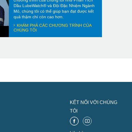
chương trình của chúng tôi như Phân Tích
Dầu LubeWatch® và Đội Đặc Nhiệm Ngành
Mỏ, chúng tôi có thể giúp bạn đạt được kết
quả thậm chí còn cao hơn.
KHÁM PHÁ CÁC CHƯƠNG TRÌNH CỦA
CHÚNG TÔI
KẾT NỐI VỚI CHÚNG
TÔI