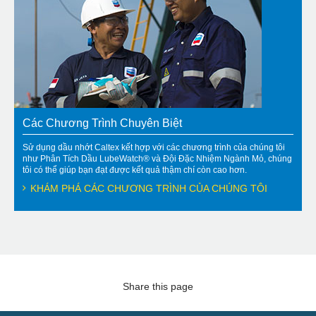
Các Chương Trình Chuyên Biệt
Sử dụng dầu nhớt Caltex kết hợp với các chương trình của chúng tôi
như Phân Tích Dầu LubeWatch® và Đội Đặc Nhiệm Ngành Mỏ, chúng
tôi có thể giúp bạn đạt được kết quả thậm chí còn cao hơn.
KHÁM PHÁ CÁC CHƯƠNG TRÌNH CỦA CHÚNG TÔI
Share this page