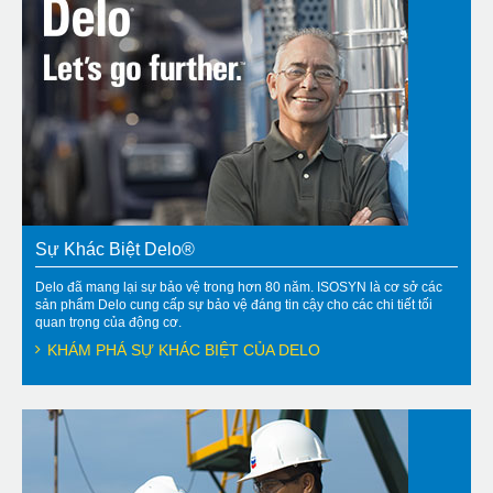
Sự Khác Biệt Delo®
Delo đã mang lại sự bảo vệ trong hơn 80 năm. ISOSYN là cơ sở các
sản phẩm Delo cung cấp sự bảo vệ đáng tin cậy cho các chi tiết tối
quan trọng của động cơ.
KHÁM PHÁ SỰ KHÁC BIỆT CỦA DELO