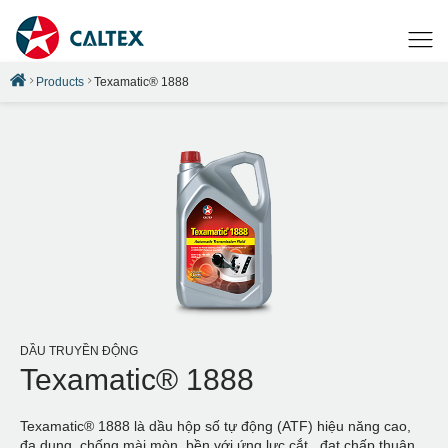
Products
Texamatic® 1888
DẦU TRUYỀN ĐỘNG
Texamatic® 1888
Texamatic® 1888 là dầu hộp số tự động (ATF) hiệu năng cao,
đa dụng, chống mài mòn, bền với ứng lực cắt , đạt chấp thuận