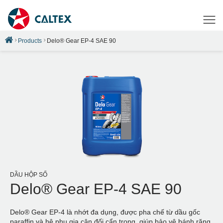
Products
Delo® Gear EP-4 SAE 90
DẦU HỘP SỐ
Delo® Gear EP-4 SAE 90
Delo® Gear EP-4 là nhớt đa dụng, được pha chế từ dầu gốc
paraffin và hệ phụ gia cân đối cẩn trọng, giúp bảo vệ bánh răng