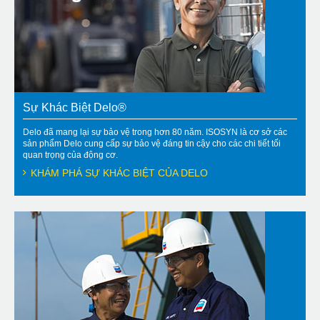
Sự Khác Biệt Delo®
Delo đã mang lại sự bảo vệ trong hơn 80 năm. ISOSYN là cơ sở các
sản phẩm Delo cung cấp sự bảo vệ đáng tin cậy cho các chi tiết tối
quan trọng của động cơ.
KHÁM PHÁ SỰ KHÁC BIỆT CỦA DELO