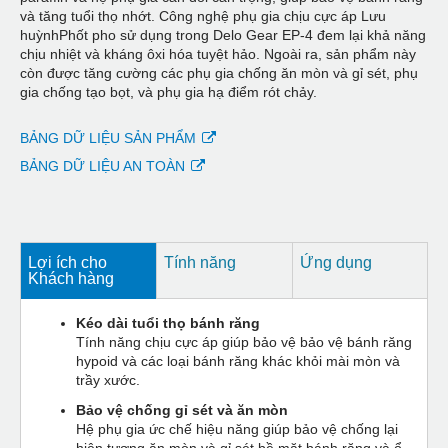
và tăng tuổi thọ nhớt. Công nghệ phụ gia chịu cực áp Lưu
huỳnhPhốt pho sử dụng trong Delo Gear EP-4 đem lại khả năng
chịu nhiệt và kháng ôxi hóa tuyệt hảo. Ngoài ra, sản phẩm này
còn được tăng cường các phụ gia chống ăn mòn và gỉ sét, phụ
gia chống tạo bọt, và phụ gia hạ điểm rót chảy.
BẢNG DỮ LIỆU SẢN PHẨM
BẢNG DỮ LIỆU AN TOÀN
Lợi ích cho
Tính năng
Ứng dụng
Khách hàng
Kéo dài tuổi thọ bánh răng
Tính năng chịu cực áp giúp bảo vệ bảo vệ bánh răng
hypoid và các loại bánh răng khác khỏi mài mòn và
trầy xước.
Bảo vệ chống gỉ sét và ăn mòn
Hệ phụ gia ức chế hiệu năng giúp bảo vệ chống lại
hiện tượng ăn mòn và gỉ sét bề mặt bánh răng và ổ