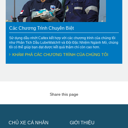
Các Chương Trình Chuyên Biệt
Sử dụng dầu nhớt Caltex kết hợp với các chương trình của chúng tôi
như Phân Tích Dầu LubeWatch® và Đội Đặc Nhiệm Ngành Mỏ, chúng
tôi có thể giúp bạn đạt được kết quả thậm chí còn cao hơn.
KHÁM PHÁ CÁC CHƯƠNG TRÌNH CỦA CHÚNG TÔI
Share this page
CHỦ XE CÁ NHÂN
GIỚI THIỆU