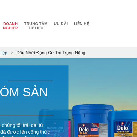
DOANH
TRUNG TÂM
ƯU ĐÃI
LIÊN HỆ
NGHIỆP
TƯ LIỆU
hiệp
Dầu Nhớt Động Cơ Tải Trọng Nặng
HÓM SẢN
húng tôi trải dài từ
c đã được lên công thức