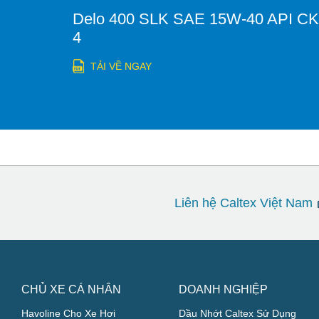
Delo 400 SLK SAE 15W-40 API CK
4
TẢI VỀ NGAY
Liên hệ Caltex Việt Nam
CHỦ XE CÁ NHÂN
DOANH NGHIỆP
Havoline Cho Xe Hơi
Dầu Nhớt Caltex Sử Dụng