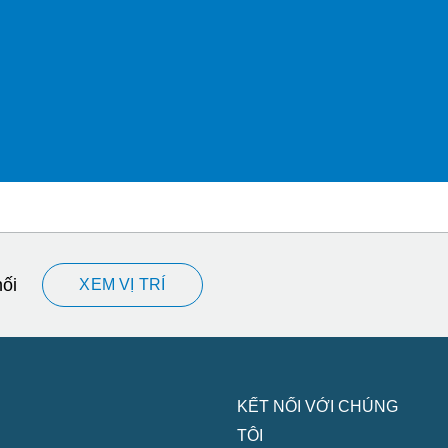
hối
XEM VỊ TRÍ
KẾT NỐI VỚI CHÚNG
TÔI