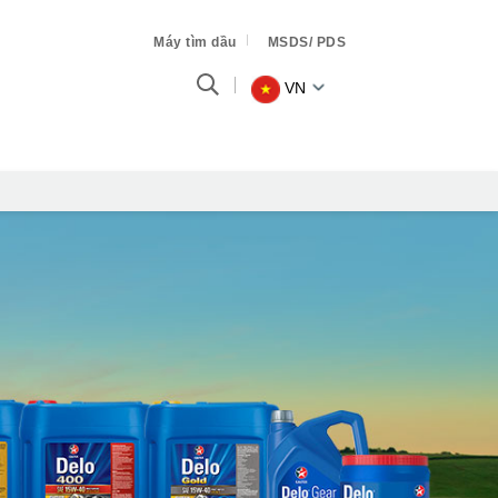
Máy tìm dầu
MSDS/ PDS
VN