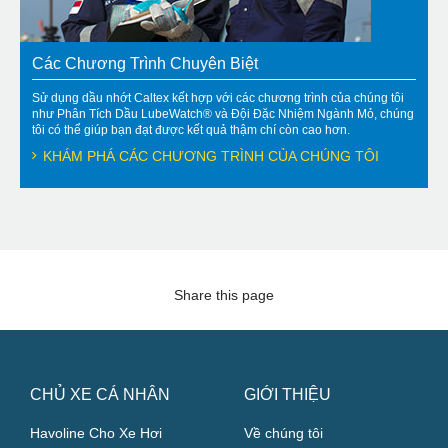
Các Chương Trình Chuyên Biệt
Sử dụng dầu nhớt Caltex kết hợp với các chương trình của chúng tôi
như Phân Tích Dầu LubeWatch® và Đội Đặc Nhiệm Ngành Mỏ, chúng
tôi có thể giúp bạn đạt được kết quả thậm chí còn cao hơn.
KHÁM PHÁ CÁC CHƯƠNG TRÌNH CỦA CHÚNG TÔI
Share this page
CHỦ XE CÁ NHÂN
GIỚI THIỆU
Havoline Cho Xe Hơi
Về chúng tôi