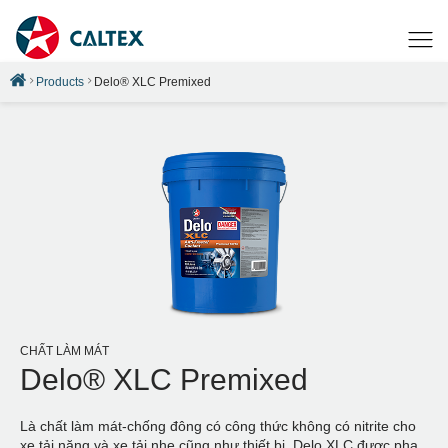
Products
Delo® XLC Premixed
CHẤT LÀM MÁT
Delo® XLC Premixed
Là chất làm mát-chống đông có công thức không có nitrite cho
xe tải nặng và xe tải nhẹ cũng như thiết bị. Delo XLC được pha