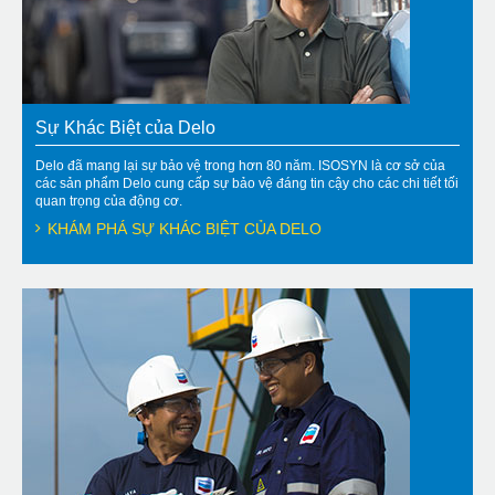
Sự Khác Biệt của Delo
Delo đã mang lại sự bảo vệ trong hơn 80 năm. ISOSYN là cơ sở của
các sản phẩm Delo cung cấp sự bảo vệ đáng tin cậy cho các chi tiết tối
quan trọng của động cơ.
KHÁM PHÁ SỰ KHÁC BIỆT CỦA DELO