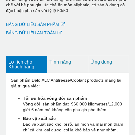
chế với hệ phụ gia ức chế ăn mòn aliphatic, có sẵn ở dạng cô
đặc hoặc pha sẵn với tỷ lệ 50/50
BẢNG DỮ LIỆU SẢN PHẨM
BẢNG DỮ LIỆU AN TOÀN
Lợi ích cho
Tính năng
Ứng dụng
Khách hàng
Sản phẩm Delo XLC Antifreeze/Coolant products mang lại
giá trị qua việc:
Tối ưu hóa vòng đời sản phẩm
Vòng đời sản phẩm đạt 960,000 kilometers/12,000
giờ/ 6 năm mà không cần phụ gia pha thêm.
Bảo vệ xuất sắc
Bảo vệ xuất sắc khỏi bị rỗ, ăn mòn và mài mòn thậm
chí cả kim loại được coi là khó bảo vệ như nhôm.