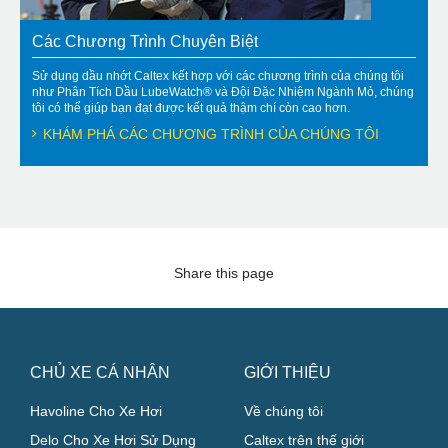
Các Chương Trình Chuyên Biệt
Sử dụng dầu nhớt Caltex kết hợp với các chương trình của chúng tôi
như Phân Tích Dầu LubeWatch® và Đội Đặc Nhiệm Ngành Mỏ, chúng
tôi có thể giúp bạn đạt được kết quả thậm chí còn cao hơn.
KHÁM PHÁ CÁC CHƯƠNG TRÌNH CỦA CHÚNG TÔI
Share this page
CHỦ XE CÁ NHÂN
GIỚI THIỆU
Havoline Cho Xe Hơi
Về chúng tôi
Delo Cho Xe Hơi Sử Dụng
Caltex trên thế giới