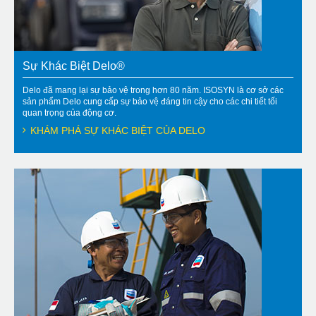
Sự Khác Biệt Delo®
Delo đã mang lại sự bảo vệ trong hơn 80 năm. ISOSYN là cơ sở các
sản phẩm Delo cung cấp sự bảo vệ đáng tin cậy cho các chi tiết tối
quan trọng của động cơ.
KHÁM PHÁ SỰ KHÁC BIỆT CỦA DELO