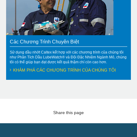
Các Chương Trình Chuyên Biệt
Sử dụng dầu nhớt Caltex kết hợp với các chương trình của chúng tôi
như Phân Tích Dầu LubeWatch® và Đội Đặc Nhiệm Ngành Mỏ, chúng
tôi có thể giúp bạn đạt được kết quả thậm chí còn cao hơn.
KHÁM PHÁ CÁC CHƯƠNG TRÌNH CỦA CHÚNG TÔI
Share this page