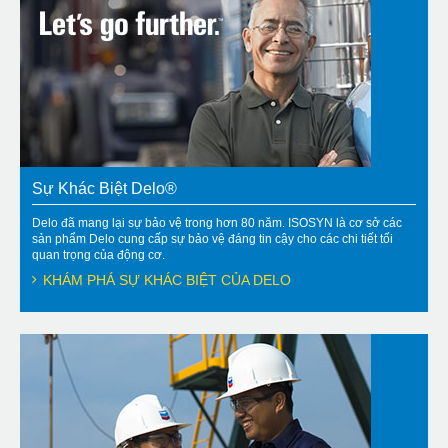
Sự Khác Biệt Delo®
Delo đã mang lại sự bảo vệ trong hơn 80 năm. ISOSYN là cơ sở các
sản phẩm Delo cung cấp sự bảo vệ đáng tin cậy cho các chi tiết tối
quan trọng của động cơ.
KHÁM PHÁ SỰ KHÁC BIỆT CỦA DELO