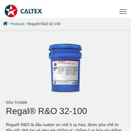
Products
Regal® R&O 32-100
DẦU TUABIN
Regal® R&O 32-100
Regal® R&O là dầu tuabin ức chế ô xy hóa, được pha chế từ
dầu gốc tinh lọc và phụ gia chống gỉ, chống ô xy hóa và chống