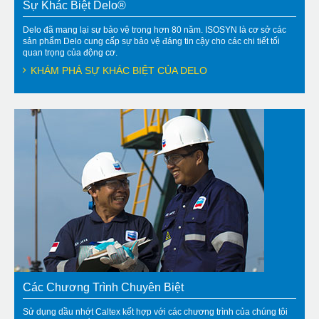
Sự Khác Biệt Delo®
Delo đã mang lại sự bảo vệ trong hơn 80 năm. ISOSYN là cơ sở các
sản phẩm Delo cung cấp sự bảo vệ đáng tin cậy cho các chi tiết tối
quan trọng của động cơ.
KHÁM PHÁ SỰ KHÁC BIỆT CỦA DELO
Các Chương Trình Chuyên Biệt
Sử dụng dầu nhớt Caltex kết hợp với các chương trình của chúng tôi