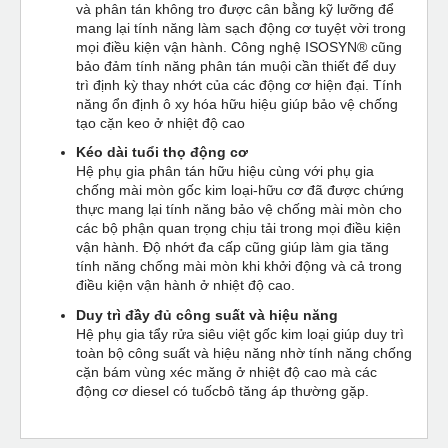
và phân tán không tro được cân bằng kỹ lưỡng để
mang lại tính năng làm sạch động cơ tuyệt vời trong
mọi điều kiện vận hành. Công nghệ ISOSYN® cũng
bảo đảm tính năng phân tán muội cần thiết để duy
trì định kỳ thay nhớt của các động cơ hiện đại. Tính
năng ổn định ô xy hóa hữu hiệu giúp bảo vệ chống
tạo cặn keo ở nhiệt độ cao
Kéo dài tuổi thọ động cơ
Hệ phụ gia phân tán hữu hiệu cùng với phụ gia
chống mài mòn gốc kim loại-hữu cơ đã được chứng
thực mang lại tính năng bảo vệ chống mài mòn cho
các bộ phận quan trọng chịu tải trong mọi điều kiện
vận hành. Độ nhớt đa cấp cũng giúp làm gia tăng
tính năng chống mài mòn khi khởi động và cả trong
điều kiện vận hành ở nhiệt độ cao.
Duy trì đầy đủ công suất và hiệu năng
Hệ phụ gia tẩy rửa siêu việt gốc kim loại giúp duy trì
toàn bộ công suất và hiệu năng nhờ tính năng chống
cặn bám vùng xéc măng ở nhiệt độ cao mà các
động cơ diesel có tuốcbô tăng áp thường gặp.