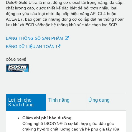
Delo® Gold Ultra là nhớt động cơ diesel tải trọng nặng, đa cấp,
chất lượng cao, được thiết kế đặc biệt để bôi trơn nhiều loại
động cơ yêu cầu loại nhớt đạt cấp hiệu năng API CI-4 hoặc
ACEA E7, bao gồm cả những động cơ có lắp đặt hệ thống hoàn
lưu khí xả EGR và/hoặc hệ thống khử xúc tác chọn lọc SCR.
BẢNG THÔNG SỐ SẢN PHẨM
BẢNG DỮ LIỆU AN TOÀN
CÔNG NGHỆ
Lợi ích cho
Tính năng
Ứng dụng
Khách hàng
Giảm chi phí bảo dưỡng
Công nghê ISOSYN® là sự kết hợp giữa dầu gốc
craking hy-đrô chất lượng cao và hệ phụ gia tẩy rửa