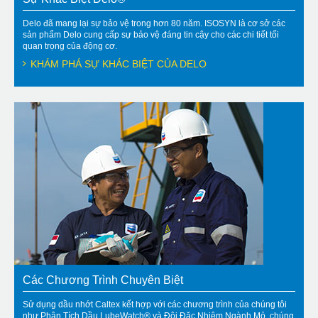
Delo đã mang lại sự bảo vệ trong hơn 80 năm. ISOSYN là cơ sở các
sản phẩm Delo cung cấp sự bảo vệ đáng tin cậy cho các chi tiết tối
quan trọng của động cơ.
KHÁM PHÁ SỰ KHÁC BIỆT CỦA DELO
Các Chương Trình Chuyên Biệt
Sử dụng dầu nhớt Caltex kết hợp với các chương trình của chúng tôi
như Phân Tích Dầu LubeWatch® và Đội Đặc Nhiệm Ngành Mỏ, chúng