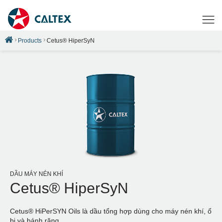
Products
Cetus® HiperSyN
DẦU MÁY NÉN KHÍ
Cetus® HiperSyN
Cetus® HiPerSYN Oils là dầu tổng hợp dùng cho máy nén khí, ổ
bi và bánh răng.