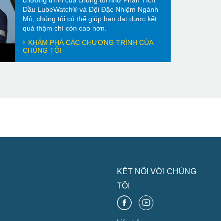
chương trình của chúng tôi như Phân Tích
Dầu LubeWatch® và Đội Đặc Nhiệm Ngành
Mỏ, chúng tôi có thể giúp bạn đạt được kết
quả thậm chí còn cao hơn.
KHÁM PHÁ CÁC CHƯƠNG TRÌNH CỦA
CHÚNG TÔI
KẾT NỐI VỚI CHÚNG
TÔI