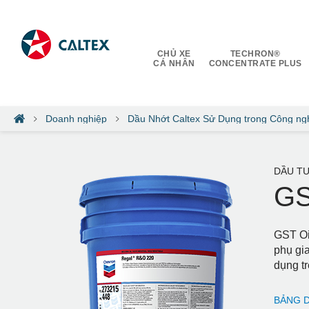
CHỦ XE
TECHRON®
CÁ NHÂN
CONCENTRATE PLUS
Doanh nghiệp
Dầu Nhớt Caltex Sử Dụng trong Công ng
DẦU TU
GS
GST Oi
phụ gia
dụng tr
BẢNG D