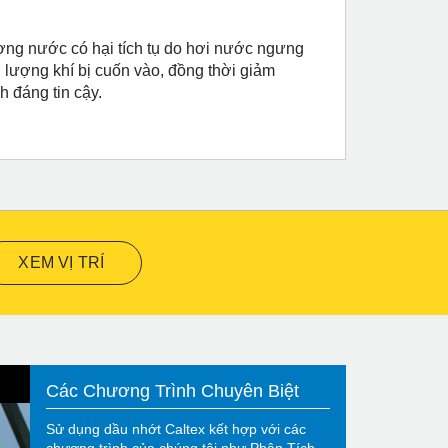
ợng nước có hại tích tụ do hơi nước ngưng
 lượng khí bị cuốn vào, đồng thời giảm
h đáng tin cậy.
XEM VỊ TRÍ
Các Chương Trình Chuyên Biệt
Sử dụng dầu nhớt Caltex kết hợp với các