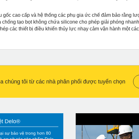
u gốc cao cấp và hệ thống các phụ gia ức chế đảm bảo rằng lư
a chống tạo bọt không chứa silicone cho phép giải phóng nhanh
phép các thiết bị điều khiển thủy lực nhạy cảm vận hành một các
 chúng tôi từ các nhà phân phối được tuyển chọn
ệt Delo®
ại sự bảo vệ trong hơn 80