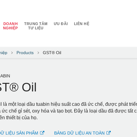
DOANH
TRUNG TÂM
ƯU ĐÃI
LIÊN HỆ
NGHIỆP
TƯ LIỆU
hiệp
Products
GST® Oil
ABIN
T® Oil
l là một loại dầu tuabin hiệu suất cao đã ức chế, được phát tr
 ức chế gỉ sét, oxy hóa và tạo bọt. Đây là loại dầu đã được tất
ên thiết bị của họ.
Ữ LIỆU SẢN PHẨM
BẢNG DỮ LIỆU AN TOÀN