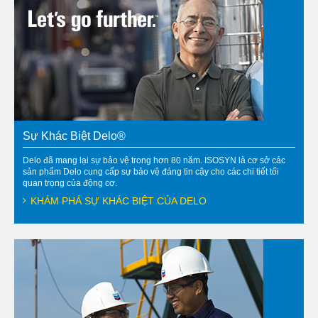
Sự Khác Biệt Delo®
Delo đã mang lại sự bảo vệ trong hơn 80 năm. ISOSYN là cơ sở các
sản phẩm Delo cung cấp sự bảo vệ đáng tin cậy cho các chi tiết tối
quan trọng của động cơ.
KHÁM PHÁ SỰ KHÁC BIỆT CỦA DELO