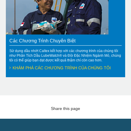
Các Chương Trình Chuyên Biệt
Sử dụng dầu nhớt Caltex kết hợp với các chương trình của chúng tôi
như Phân Tích Dầu LubeWatch® và Đội Đặc Nhiệm Ngành Mỏ, chúng
tôi có thể giúp bạn đạt được kết quả thậm chí còn cao hơn.
KHÁM PHÁ CÁC CHƯƠNG TRÌNH CỦA CHÚNG TÔI
Share this page