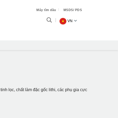
Máy tìm dầu
MSDS/ PDS
VN
h lọc, chất làm đặc gốc lithi, các phụ gia cực