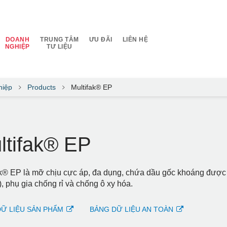
DOANH
TRUNG TÂM
ƯU ĐÃI
LIÊN HỆ
NGHIỆP
TƯ LIỆU
hiệp
Products
Multifak® EP
ltifak® EP
k® EP là mỡ chịu cực áp, đa dụng, chứa dầu gốc khoáng được tin
, phụ gia chống rỉ và chống ô xy hóa.
Ữ LIỆU SẢN PHẨM
BẢNG DỮ LIỆU AN TOÀN