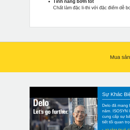
Tính năng bơm tốt
Chất làm đặc li-thi với đặc điểm dễ 
Mua sản
Sự Khác Bi
Delo đã mang l
năm. ISOSYN l
cung cấp sự bả
tiết tối quan t