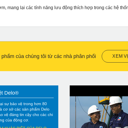
bơm, mang lại các tính năng lưu động thích hợp trong các hệ t
 phẩm của chúng tôi từ các nhà phân phối
XEM VỊ
ệt Delo®
ại sự bảo vệ trong hơn 80
à cơ sở các sản phẩm Delo
o vệ đáng tin cậy cho các chi
rọng của động cơ.