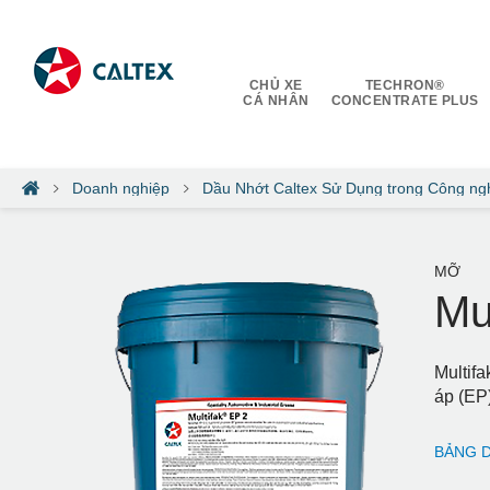
CHỦ XE
TECHRON®
CÁ NHÂN
CONCENTRATE PLUS
Doanh nghiệp
Dầu Nhớt Caltex Sử Dụng trong Công ng
MỠ
Mu
Multifa
áp (EP)
BẢNG D