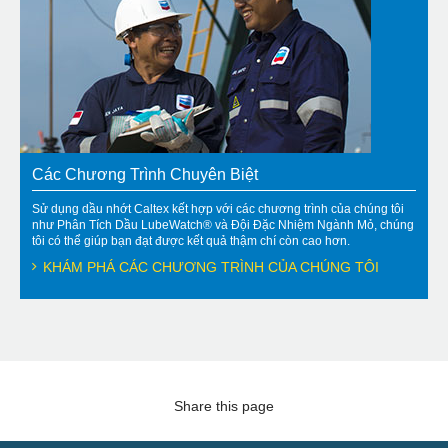
Các Chương Trình Chuyên Biệt
Sử dụng dầu nhớt Caltex kết hợp với các chương trình của chúng tôi
như Phân Tích Dầu LubeWatch® và Đội Đặc Nhiệm Ngành Mỏ, chúng
tôi có thể giúp bạn đạt được kết quả thậm chí còn cao hơn.
KHÁM PHÁ CÁC CHƯƠNG TRÌNH CỦA CHÚNG TÔI
Share this page