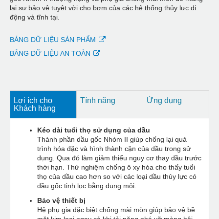
lại sự bảo vệ tuyệt vời cho bơm của các hệ thống thủy lực di
động và tĩnh tại.
BẢNG DỮ LIỆU SẢN PHẨM
BẢNG DỮ LIỆU AN TOÀN
Lợi ích cho
Tính năng
Ứng dụng
Khách hàng
Kéo dài tuổi thọ sử dụng của dầu
Thành phần dầu gốc Nhóm II giúp chống lại quá
trình hóa đặc và hình thành cặn của dầu trong sử
dụng. Qua đó làm giảm thiểu nguy cơ thay dầu trước
thời hạn. Thử nghiệm chống ô xy hóa cho thấy tuổi
thọ của dầu cao hơn so với các loại dầu thủy lực có
dầu gốc tinh lọc bằng dung môi.
Bảo vệ thiết bị
Hệ phụ gia đặc biệt chống mài mòn giúp bảo vệ bề
mặt kim loại ngay cả khi tải nặng phá vỡ màng bôi