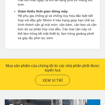
trơn.
Giảm thiểu thời gian dừng máy
Hệ phụ gia chống gỉ và chống ôxy hóa đặc biệt kết
hợp với dầu gốc Nhóm II hảo hạng giúp hạn chế sự
hình thành cặn gỉ mài mòn, cặn bám, cặn keo và cặn
bùn do sự phân hủy của dầu. Các loại cặn này có
thể làm hỏng bề mặt thiết bị, làm hỏng gioăng-phớt
và gây tắc phin lọc sớm.
Mua sản phẩm của chúng tôi từ các nhà phân phối được
tuyển lựa
XEM VỊ TRÍ