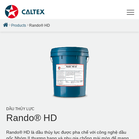
Products
Rando® HD
DẦU THỦY LỰC
Rando® HD
Rando® HD là dầu thủy lực được pha chế với công nghệ dầu
gốc Nhóm II thượng hạng và phụ gia chống mài mòn để mang