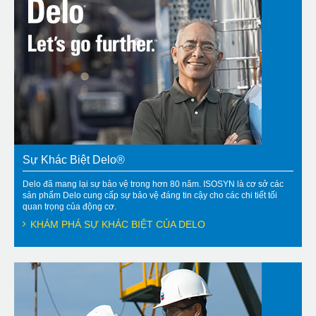
Sự Khác Biệt Delo®
Delo đã mang lại sự bảo vệ trong hơn 80 năm. ISOSYN là cơ sở các
sản phẩm Delo cung cấp sự bảo vệ đáng tin cậy cho các chi tiết tối
quan trọng của động cơ.
KHÁM PHÁ SỰ KHÁC BIỆT CỦA DELO