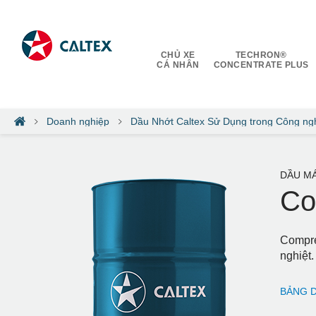
CHỦ XE
TECHRON®
CÁ NHÂN
CONCENTRATE PLUS
Doanh nghiệp
Dầu Nhớt Caltex Sử Dụng trong Công ng
DẦU MÁ
Co
Compre
nghiệt.
BẢNG D