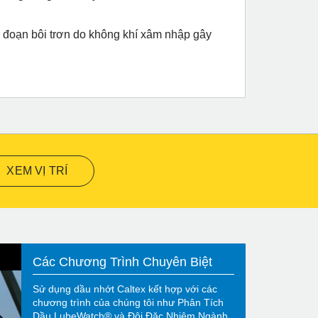
n đoạn bôi trơn do không khí xâm nhập gây
XEM VỊ TRÍ
Các Chương Trình Chuyên Biệt
Sử dụng dầu nhớt Caltex kết hợp với các
chương trình của chúng tôi như Phân Tích
Dầu LubeWatch® và Đội Đặc Nhiệm Ngành