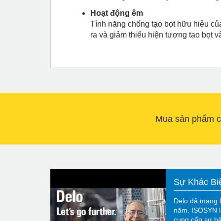
Hoạt động êm
Tính năng chống tạo bọt hữu hiệu của
ra và giảm thiểu hiện tượng tạo bọt v
Mua sản phẩm củ
Sự Khác Bi
Delo đã mang l
năm. ISOSYN l
cung cấp sự bả