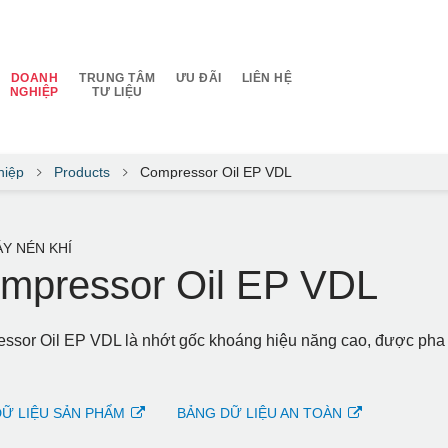
DOANH
TRUNG TÂM
ƯU ĐÃI
LIÊN HỆ
NGHIỆP
TƯ LIỆU
hiệp
Products
Compressor Oil EP VDL
Y NÉN KHÍ
mpressor Oil EP VDL
ssor Oil EP VDL là nhớt gốc khoáng hiệu năng cao, được pha c
Ữ LIỆU SẢN PHẨM
BẢNG DỮ LIỆU AN TOÀN