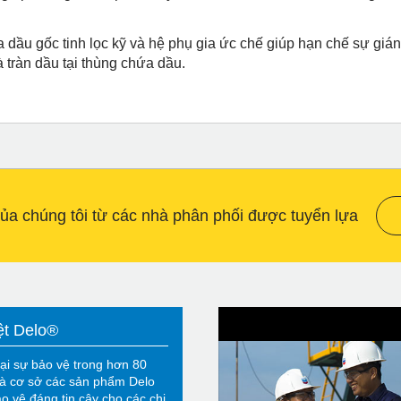
 dầu gốc tinh lọc kỹ và hệ phụ gia ức chế giúp hạn chế sự giá
à tràn dầu tại thùng chứa dầu.
a chúng tôi từ các nhà phân phối được tuyển lựa
ệt Delo®
ại sự bảo vệ trong hơn 80
à cơ sở các sản phẩm Delo
o vệ đáng tin cậy cho các chi