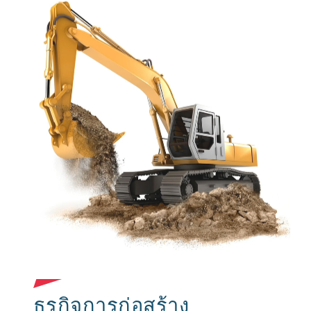
ธุรกิจการก่อสร้าง
ธุรกิจการผลิต
ธุรกิจขนส่งในเชิงพาณิชย์