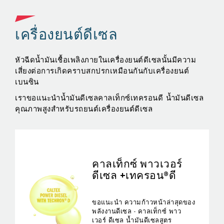
เครื่องยนต์ดีเซล
เ
่มี
หัวฉีดน้ำมันเชื้อเพลิงภายในเครื่องยนต์ดีเซลนั้นมีความ
เช
อ
เสี่ยงต่อการเกิดคราบสกปรกเหมือนกันกับเครื่องยนต์
เค
่
เบนซิน
ช่
อน
เราขอแนะนำน้ำมันดีเซลคาลเท็กซ์เทครอนดี น้ำมันดีเซล
คุณภาพสูงสำหรับรถยนต์เครื่องยนต์ดีเซล
อี
เร
มา
รอ
คาลเท็กซ์ พาวเวอร์
ดีเซล +เทครอน®ดี
ขอแนะนำ ความก้าวหน้าล่าสุดของ
พลังงานดีเซล - คาลเท็กซ์ พาว
เวอร์ ดีเซล น้ำมันดีเซลสูตร