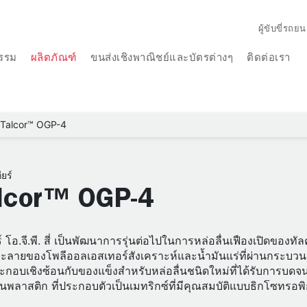
ผู้ขับขี่รถยน
รรม
ผลิตภัณฑ์
ขนส่งเชิงพาณิชย์และบัตรต่างๆ
ติดต่อเรา
Talcor™ OGP-4
ียร์
lcor™ OGP-4
์ โอ.จี.พี. สี่ เป็นพัฒนาการรุ่นต่อไปในการหล่อลื่นเฟืองเปิดขอ
ะลายของโพลีออลเอสเทอร์สังเคราะห์และน้ำมันแร่ที่ผ่านกระบวนก
กอบเชิงซ้อนกับของแข็งสำหรับหล่อลื่นชนิดใหม่ที่ได้รับการบดจ
พลาสติก ที่ประกอบตัวเป็นเมทริกซ์ที่มีคุณสมบัติแบบธิกโซทรอพิ