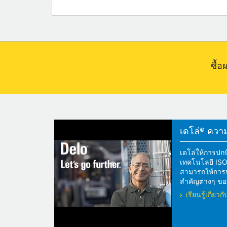
ซื้
เดโล่® ความแ
เดโล่ให้การปกป
เทคโนโลยี ISOS
สามารถให้การปกป
สำคัญต่างๆ ของ
เรียนรู้เกี่ย