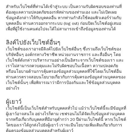
สำหรับเว็บไซต์ที่ท่านได้เข้าสู่ระบบ เป็นความรับผิดชอบของท่านที่
ต้องดูแลความปลอดภัยของรหัสผ่านของท่านเอง และไม่เปิดเผย
ข้อมูลดังกล่าวให้กับบุคคลอื่น หากท่านกำลังใช้คอมพิวเตอร์ร่วมกับ
บุคคลอื่น ท่านควรออกจากระบบ (log out) ก่อนปิดเว็บไซต์อยู่เสมอ
เพื่อที่ผู้ใช้งานคนต่อไปจะได้ไม่สามารถเข้าถึงข้อมูลของท่านได้
ลิงค์ไปยังเว็บไซต์อื่นๆ
เว็บไซต์ของเราอาจมีลิงค์ไปยังเว็บไซต์อื่นๆ ซึ่งรวมถึงเว็บไซต์ของ
บริษัทอื่นๆ องค์กรทางวิชาชีพ หน่วยงานราชการ และสื่ออื่นๆ โดย
เว็บไซต์ดังกล่าวบริหารงานอย่างเป็นอิสระจากเว็บไซต์ของเรา และ
เราไม่สามารถควบคุมและไม่รับผิดชอบในเนื้อหา ความปลอดภัย
หรือนโยบายด้านการคุ้มครองข้อมูลส่วนบุคคลที่ใช้โดยเว็บไซต์อื่น
ท่านควรตรวจสอบนโยบายเกี่ยวกับการคุ้มครองข้อมูลส่วนบุคคลของ
เว็บไซต์นั้นๆ เพื่อพิจารณาว่ามีการป้องกันและใช้ข้อมูลส่วนบุคคล
อย่างไร
ผู้เยาว์
เว็บไซต์นี้เป็นเว็บไซต์สำหรับบุคคลทั่วไป แม้ว่าเว็บไซต์นี้จะมีข้อมูลที่
ผู้เยาว์อาจสนใจ อย่างไรก็ตาม เชฟรอนไม่ได้จัดเก็บข้อมูลส่วนบุคคล
จากหรือเกี่ยวกับบุคคลที่มีอายุต่ำกว่า 20 ปีผ่านเว็บไซต์นี้ หากเว็บไซต์
ใดของเราได้ถูกส่งไปยังผู้เยาว์ เราจะมีนโยบายเพิ่มเติมเกี่ยวกับการ
คุ้มครองข้อมูลส่วนบุคคลสำหรับผู้เยาว์