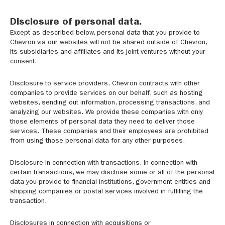
Disclosure of personal data.
Except as described below, personal data that you provide to
Chevron via our websites will not be shared outside of Chevron,
its subsidiaries and affiliates and its joint ventures without your
consent.
Disclosure to service providers.
Chevron contracts with other
companies to provide services on our behalf, such as hosting
websites, sending out information, processing transactions, and
analyzing our websites. We provide these companies with only
those elements of personal data they need to deliver those
services. These companies and their employees are prohibited
from using those personal data for any other purposes.
Disclosure in connection with transactions.
In connection with
certain transactions, we may disclose some or all of the personal
data you provide to financial institutions, government entities and
shipping companies or postal services involved in fulfilling the
transaction.
Disclosures in connection with acquisitions or