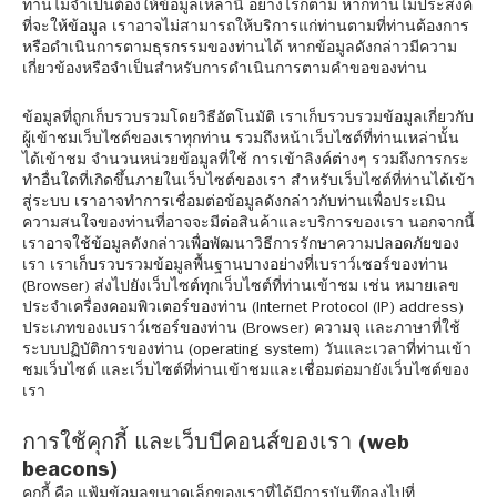
ท่านไม่จำเป็นต้องให้ข้อมูลเหล่านี้ อย่างไรก็ตาม หากท่านไม่ประสงค์
ที่จะให้ข้อมูล เราอาจไม่สามารถให้บริการแก่ท่านตามที่ท่านต้องการ
หรือดำเนินการตามธุรกรรมของท่านได้ หากข้อมูลดังกล่าวมีความ
เกี่ยวข้องหรือจำเป็นสำหรับการดำเนินการตามคำขอของท่าน
ข้อมูลที่ถูกเก็บรวบรวมโดยวิธีอัตโนมัติ เราเก็บรวบรวมข้อมูลเกี่ยวกับ
ผู้เข้าชมเว็บไซต์ของเราทุกท่าน รวมถึงหน้าเว็บไซต์ที่ท่านเหล่านั้น
ได้เข้าชม จำนวนหน่วยข้อมูลที่ใช้ การเข้าลิงค์ต่างๆ รวมถึงการกระ
ทำอื่นใดที่เกิดขึ้นภายในเว็บไซต์ของเรา สำหรับเว็บไซต์ที่ท่านได้เข้า
สู่ระบบ เราอาจทำการเชื่อมต่อข้อมูลดังกล่าวกับท่านเพื่อประเมิน
ความสนใจของท่านที่อาจจะมีต่อสินค้าและบริการของเรา นอกจากนี้
เราอาจใช้ข้อมูลดังกล่าวเพื่อพัฒนาวิธีการรักษาความปลอดภัยของ
เรา เราเก็บรวบรวมข้อมูลพื้นฐานบางอย่างที่เบราว์เซอร์ของท่าน
(Browser) ส่งไปยังเว็บไซต์ทุกเว็บไซต์ที่ท่านเข้าชม เช่น หมายเลข
ประจำเครื่องคอมพิวเตอร์ของท่าน (Internet Protocol (IP) address)
ประเภทของเบราว์เซอร์ของท่าน (Browser) ความจุ และภาษาที่ใช้
ระบบปฏิบัติการของท่าน (operating system) วันและเวลาที่ท่านเข้า
ชมเว็บไซต์ และเว็บไซต์ที่ท่านเข้าชมและเชื่อมต่อมายังเว็บไซต์ของ
เรา
การใช้คุกกี้ และเว็บบีคอนส์ของเรา (web
beacons)
คุกกี้ คือ แฟ้มข้อมูลขนาดเล็กของเราที่ได้มีการบันทึกลงไปที่