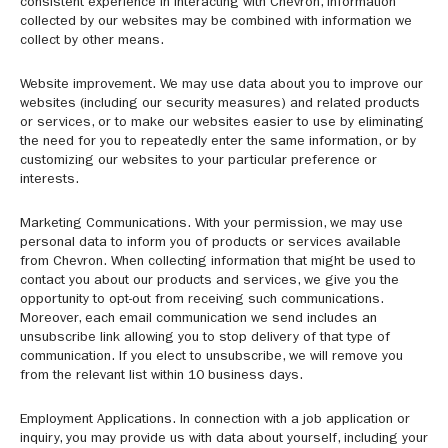
consistent experience in interacting with Chevron, information
collected by our websites may be combined with information we
collect by other means.
Website improvement.
We may use data about you to improve our
websites (including our security measures) and related products
or services, or to make our websites easier to use by eliminating
the need for you to repeatedly enter the same information, or by
customizing our websites to your particular preference or
interests.
Marketing Communications.
With your permission, we may use
personal data to inform you of products or services available
from Chevron. When collecting information that might be used to
contact you about our products and services, we give you the
opportunity to opt-out from receiving such communications.
Moreover, each email communication we send includes an
unsubscribe link allowing you to stop delivery of that type of
communication. If you elect to unsubscribe, we will remove you
from the relevant list within 10 business days.
Employment Applications.
In connection with a job application or
inquiry, you may provide us with data about yourself, including your