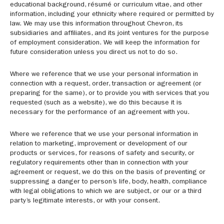
educational background, résumé or curriculum vitae, and other
information, including your ethnicity where required or permitted by
law. We may use this information throughout Chevron, its
subsidiaries and affiliates, and its joint ventures for the purpose
of employment consideration. We will keep the information for
future consideration unless you direct us not to do so.
Where we reference that we use your personal information in
connection with a request, order, transaction or agreement (or
preparing for the same), or to provide you with services that you
requested (such as a website), we do this because it is
necessary for the performance of an agreement with you.
Where we reference that we use your personal information in
relation to marketing, improvement or development of our
products or services, for reasons of safety and security, or
regulatory requirements other than in connection with your
agreement or request, we do this on the basis of preventing or
suppressing a danger to person’s life, body, health, compliance
with legal obligations to which we are subject, or our or a third
party’s legitimate interests, or with your consent.