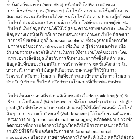
ฮาร์ดดิสก์ของท่าน (hard disk) หรือบันทึกไปที่ความจำของ
เบราว์เซอร์ของท่าน (Browser) เว็บไซต์ของเราอาจใช้คุกกี้ในการ
ติดตามจำนวนครั้งที่ท่านได้เข้าชมเว็บไซต์ ติดตามจำนวนผู้เข้าชม
เว็บไซต์ ประเมินและวิเคราะห์การใช้เว็บไซต์ของเราของผู้เข้าชม
เว็บไซต์ เก็บข้อมูลที่ท่านได้ให้ไว้ (เช่น ความชอบของท่าน) และเก็บ
ข้อมูลทางเทคนิคเกี่ยวกับการตอบสนองของท่านต่อเว็บไซต์ของเรา
เราอาจใช้เซสชั่น คุกกี้ (session cookies) ซึ่งจะถูกลบเมื่อท่านปิด
เบราว์เซอร์ของท่าน (Browser) เพื่อเก็บ ID ผู้ใช้งานของท่าน เพื่อ
อำนวยความสะดวกให้แก่ท่านในการใช้งานเว็บไซต์ของเรา (โดย
เฉพาะอย่างยิ่งข้อมูลเกี่ยวกับการค้นหาและการสั่งซื้อสินค้า) และ
ข้อมูลอื่นที่เป็นประโยชน์ในการบริหารจัดการเซสชั่นดังกล่าว ใน
บางกรณี เราอาจใช้ข้อมูลที่เก็บรวบรวมผ่านคุกกี้ที่ใช้ในการ
วิเคราะห์ หรือการโฆษณา เพื่อที่จะกำหนดเป้าหมายในการโฆษณา
สำหรับผู้เข้าชมเว็บไซต์ หรือกำหนดโฆษณาที่เกี่ยวข้องกับท่าน
เว็บไซต์ของเราอาจมีรูปภาพอิเล็กทรอนิกส์ (electronic images) ที่
เรียกว่า เว็บบีคอนส์ (Web beacons) ซึ่งในบางครั้งถูกเรียกว่า single-
pixel gifs ที่ทำให้เราสามารถนับจำนวนผู้ใช้ที่ได้เข้าชมหน้าเว็บไซต์
นั้นๆ เราอาจรวมเว็บบีคอนส์ (Web beacons) ไว้ในข้อความอีเมลส่ง
เสริมการขาย (promotional email messages) หรือจดหมายข่าวเพื่อ
ติดตามว่าข้อความดังกล่าวได้ถูกเปิดหรือได้มีการตอบสนองหรือไม่
รวมถึงผู้ที่ได้รับอีเมลส่งเสริมการขาย (promotional email
messages) หรือจดหมายข่าวดังกล่าวได้กดลิงค์ในอีเมลหรือได้ส่งต่อ