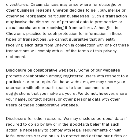
divestitures.
Circumstances may arise where for strategic or
other business reasons Chevron decides to sell, buy, merge or
otherwise reorganize particular businesses. Such a transaction
may involve the disclosure of personal data to prospective or
actual purchasers or receiving it from sellers. Although it is
Chevron's practice to seek protection for information in these
types of transactions, we cannot guarantee that any entity
receiving such data from Chevron in connection with one of these
transactions will comply with all of the terms of this privacy
statement.
Disclosure on collaborative websites.
Some of our websites
promote collaboration among registered users with respect to a
particular area or topic. On those websites, we may share your
username with other participants to label comments or
suggestions that you make as yours. We do not, however, share
your name, contact details, or other personal data with other
users of those collaborative websites.
Disclosure for other reasons.
We may disclose personal data if
required to do so by law or in the good-faith belief that such
action is necessary to comply with legal requirements or with
legal process served on us, to protect and defend our rights or