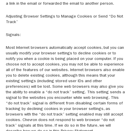
a link in the email or forwarded the email to another person.
Adjusting Browser Settings to Manage Cookies or Send “Do Not
Track”
Signals:
Most Internet browsers automatically accept cookies, but you can
usually
modify your browser settings to decline cookies or to
notify you when a cookie is being placed on your computer. If you
choose not to accept cookies, you may not be able to experience
all of the features of our websites. Internet browsers also enable
you to delete existing cookies, although this means that your
existing settings (including stored user IDs and other
preferences) will be lost. Some web browsers may also give you
the ability to enable a “do not track” setting. This setting sends a
signal to the websites you encounter while web browsing. This
“do not track” signal is different from disabling certain forms of
tracking by declining cookies in your browser settings, as
browsers with the “do not track” setting enabled may still accept
cookies. Chevron does not respond to web browser “do not
track” signals at this time. If we do so in the future, we will