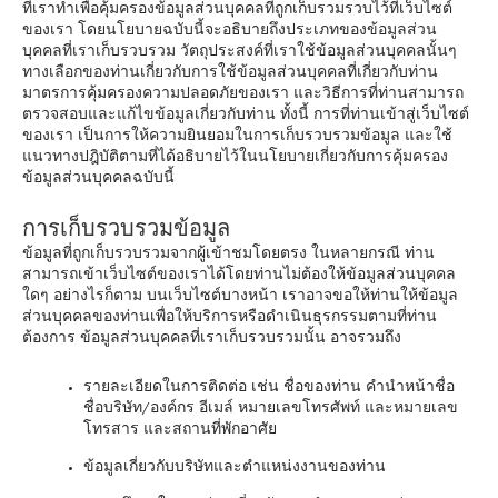
ที่เราทำเพื่อคุ้มครองข้อมูลส่วนบุคคลที่ถูกเก็บรวมรวบไว้ที่เว็บไซต์
ของเรา โดยนโยบายฉบับนี้จะอธิบายถึงประเภทของข้อมูลส่วน
บุคคลที่เราเก็บรวบรวม วัตถุประสงค์ที่เราใช้ข้อมูลส่วนบุคคลนั้นๆ
ทางเลือกของท่านเกี่ยวกับการใช้ข้อมูลส่วนบุคคลที่เกี่ยวกับท่าน
มาตรการคุ้มครองความปลอดภัยของเรา และวิธีการที่ท่านสามารถ
ตรวจสอบและแก้ไขข้อมูลเกี่ยวกับท่าน ทั้งนี้ การที่ท่านเข้าสู่เว็บไซต์
ของเรา เป็นการให้ความยินยอมในการเก็บรวบรวมข้อมูล และใช้
แนวทางปฎิบัติตามที่ได้อธิบายไว้ในนโยบายเกี่ยวกับการคุ้มครอง
ข้อมูลส่วนบุคคลฉบับนี้
การเก็บรวบรวมข้อมูล
ข้อมูลที่ถูกเก็บรวบรวมจากผู้เข้าชมโดยตรง
ในหลายกรณี ท่าน
สามารถเข้าเว็บไซต์ของเราได้โดยท่านไม่ต้องให้ข้อมูลส่วนบุคคล
ใดๆ อย่างไรก็ตาม บนเว็บไซต์บางหน้า เราอาจขอให้ท่านให้ข้อมูล
ส่วนบุคคลของท่านเพื่อให้บริการหรือดำเนินธุรกรรมตามที่ท่าน
ต้องการ ข้อมูลส่วนบุคคลที่เราเก็บรวบรวมนั้น อาจรวมถึง
รายละเอียดในการติดต่อ เช่น ชื่อของท่าน คำนำหน้าชื่อ
ชื่อบริษัท/องค์กร อีเมล์ หมายเลขโทรศัพท์ และหมายเลข
โทรสาร และสถานที่พักอาศัย
ข้อมูลเกี่ยวกับบริษัทและตำแหน่งงานของท่าน