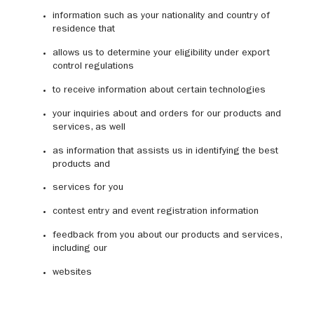
information such as your nationality and country of
residence that
allows us to determine your eligibility under export
control regulations
to receive information about certain technologies
your inquiries about and orders for our products and
services, as well
as information that assists us in identifying the best
products and
services for you
contest entry and event registration information
feedback from you about our products and services,
including our
websites