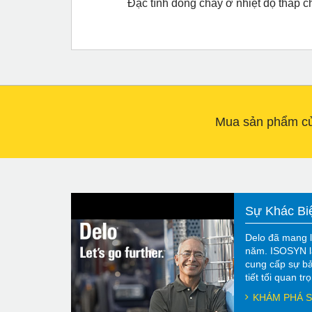
Đặc tính dòng chảy ở nhiệt độ thấp 
Mua sản phẩm của
Sự Khác Bi
Delo đã mang l
năm. ISOSYN l
cung cấp sự bả
tiết tối quan t
KHÁM PHÁ S