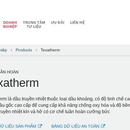
DOANH
TRUNG TÂM
ƯU ĐÃI
LIÊN HỆ
NGHIỆP
TƯ LIỆU
hiệp
Products
Texatherm
UẦN HOÀN
xatherm
rm là dầu truyền nhiệt thuộc loại dầu khoáng, có độ tinh chế c
ầu gốc cao cấp để cung cấp khả năng chống oxy hóa và độ bền n
truyền nhiệt kín và hở có cơ chế tuần hoàn cưỡng bức
Ữ LIỆU SẢN PHẨM
BẢNG DỮ LIỆU AN TOÀN