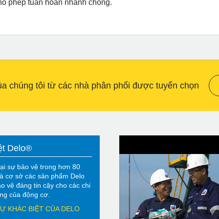
cho phép tuần hoàn nhanh chóng.
 chúng tôi từ các nhà phân phối được tuyển chọn
ệt Delo®
ại sự bảo vệ trong hơn 80
à cơ sở các sản phẩm Delo
o vệ đáng tin cậy cho các chi
rọng của động cơ.
Ự KHÁC BIỆT CỦA DELO