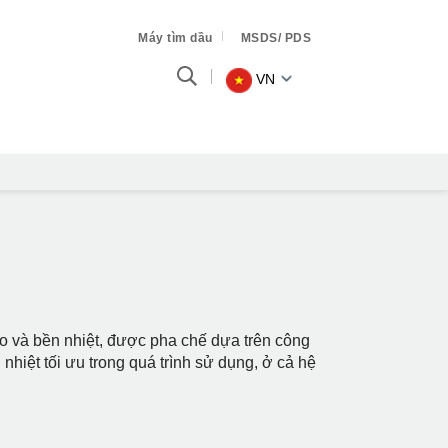
Máy tìm dầu
MSDS/ PDS
VN
ao và bền nhiệt, được pha chế dựa trên công
hiệt tối ưu trong quá trình sử dụng, ở cả hệ