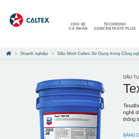
CHỦ XE
TECHRON®
CÁ NHÂN
CONCENTRATE PLUS
Doanh nghiệp
Dầu Nhớt Caltex Sử Dụng trong Công ng
DẦU T
Te
Texathe
nghệ d
thống 
BẢNG D