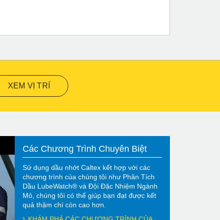
XEM VỊ TRÍ
Các Chương Trình Chuyên Biệt
Sử dụng dầu nhớt Caltex kết hợp với các
chương trình của chúng tôi như Phân Tích
Dầu LubeWatch® và Đội Đặc Nhiệm Ngành
Mỏ, chúng tôi có thể giúp bạn đạt được kết
quả thậm chí còn cao hơn.
KHÁM PHÁ CÁC CHƯƠNG TRÌNH CỦA