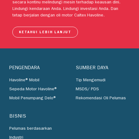
motor tingkat lanjut Caltex Havoline telah dipercaya untuk
secara kontinu melindungi mesin terhadap keausan dini.
Lindungi kendaraan Anda. Lindungi investasi Anda. Dan
tetap berjalan dengan oli motor Caltex Havoline.
KETAHUI LEBIH LANJUT
PENGENDARA
SUMBER DAYA
Havoline® Mobil
Tip Mengemudi
Sepeda Motor Havoline®
MSDS/ PDS
Mobil Penumpang Delo®
Rekomendasi Oli Pelumas
BISNIS
Pelumas berdasarkan