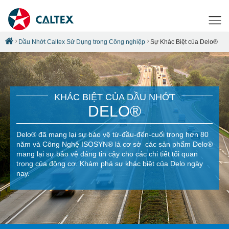
Dầu Nhớt Caltex Sử Dụng trong Công nghiệp
Sự Khác Biệt của Delo®
KHÁC BIỆT CỦA DẦU NHỚT
DELO®
Delo® đã mang lại sự bảo vệ từ-đầu-đến-cuối trong hơn 80
năm và Công Nghệ ISOSYN® là cơ sở các sản phẩm Delo®
mang lại sự bảo vệ đáng tin cậy cho các chi tiết tối quan
trọng của động cơ. Khám phá sự khác biệt của Delo ngày
nay.