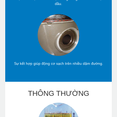
dầu.
Sự kết hợp giúp động cơ sạch trên nhiều dặm đường.
THÔNG THƯỜNG