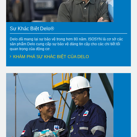
Sự Khác Biệt Delo®
Delo đã mang lại sự bảo vệ trong hơn 80 năm. ISOSYN là cơ sở các
sản phẩm Delo cung cấp sự bảo vệ đáng tin cậy cho các chi tiết tối
quan trọng của động cơ.
KHÁM PHÁ SỰ KHÁC BIỆT CỦA DELO