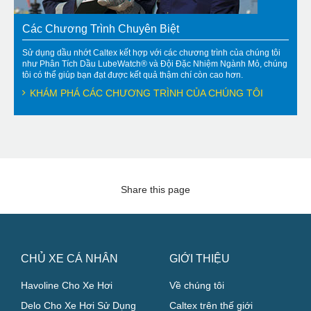
Các Chương Trình Chuyên Biệt
Sử dụng dầu nhớt Caltex kết hợp với các chương trình của chúng tôi
như Phân Tích Dầu LubeWatch® và Đội Đặc Nhiệm Ngành Mỏ, chúng
tôi có thể giúp bạn đạt được kết quả thậm chí còn cao hơn.
KHÁM PHÁ CÁC CHƯƠNG TRÌNH CỦA CHÚNG TÔI
Share this page
CHỦ XE CÁ NHÂN
GIỚI THIỆU
Havoline Cho Xe Hơi
Về chúng tôi
Delo Cho Xe Hơi Sử Dụng
Caltex trên thế giới