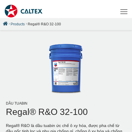
Products
Regal® R&O 32-100
DẦU TUABIN
Regal® R&O 32-100
Regal® R&O là dầu tuabin ức chế ô xy hóa, được pha chế từ
dầu gốc tinh lọc và phụ gia chống gỉ, chống ô xy hóa và chống