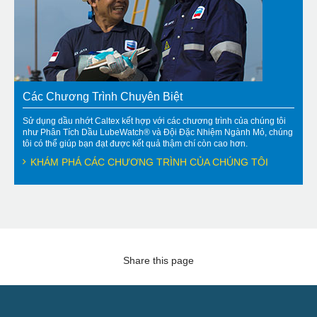
Các Chương Trình Chuyên Biệt
Sử dụng dầu nhớt Caltex kết hợp với các chương trình của chúng tôi
như Phân Tích Dầu LubeWatch® và Đội Đặc Nhiệm Ngành Mỏ, chúng
tôi có thể giúp bạn đạt được kết quả thậm chí còn cao hơn.
KHÁM PHÁ CÁC CHƯƠNG TRÌNH CỦA CHÚNG TÔI
Share this page