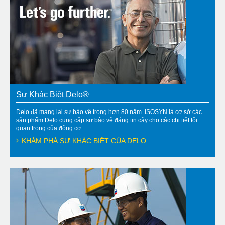
Sự Khác Biệt Delo®
Delo đã mang lại sự bảo vệ trong hơn 80 năm. ISOSYN là cơ sở các
sản phẩm Delo cung cấp sự bảo vệ đáng tin cậy cho các chi tiết tối
quan trọng của động cơ.
KHÁM PHÁ SỰ KHÁC BIỆT CỦA DELO