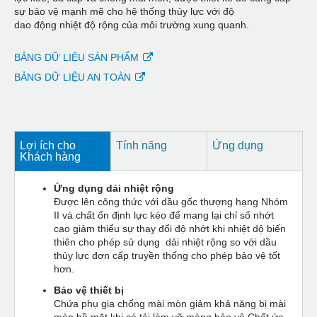
sự bảo vệ mạnh mẽ cho hệ thống thủy lực với độ
dao động nhiệt độ rộng của môi trường xung quanh.
BẢNG DỮ LIỆU SẢN PHẨM
BẢNG DỮ LIỆU AN TOÀN
Lợi ích cho
Tính năng
Ứng dụng
Khách hàng
Ứng dụng dải nhiệt rộng
Được lên công thức với dầu gốc thượng hạng Nhóm
II và chất ổn định lực kéo để mang lại chỉ số nhớt
cao giảm thiểu sự thay đổi độ nhớt khi nhiệt dộ biến
thiên cho phép sử dụng dải nhiệt rộng so với dầu
thủy lực đơn cấp truyền thống cho phép bảo vệ tốt
hơn.
Bảo vệ thiết bị
Chứa phụ gia chống mài mòn giảm khả năng bị mài
mòn bề mặt khi có tải làm vỡ màng bảo vệ Chất ức