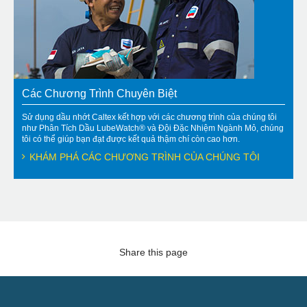
Các Chương Trình Chuyên Biệt
Sử dụng dầu nhớt Caltex kết hợp với các chương trình của chúng tôi
như Phân Tích Dầu LubeWatch® và Đội Đặc Nhiệm Ngành Mỏ, chúng
tôi có thể giúp bạn đạt được kết quả thậm chí còn cao hơn.
KHÁM PHÁ CÁC CHƯƠNG TRÌNH CỦA CHÚNG TÔI
Share this page