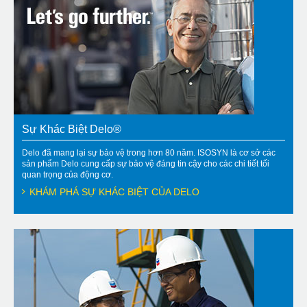
Sự Khác Biệt Delo®
Delo đã mang lại sự bảo vệ trong hơn 80 năm. ISOSYN là cơ sở các
sản phẩm Delo cung cấp sự bảo vệ đáng tin cậy cho các chi tiết tối
quan trọng của động cơ.
KHÁM PHÁ SỰ KHÁC BIỆT CỦA DELO