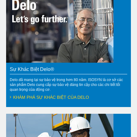
Sự Khác Biệt Delo®
Delo đã mang lại sự bảo vệ trong hơn 80 năm. ISOSYN là cơ sở các
sản phẩm Delo cung cấp sự bảo vệ đáng tin cậy cho các chi tiết tối
quan trọng của động cơ.
KHÁM PHÁ SỰ KHÁC BIỆT CỦA DELO