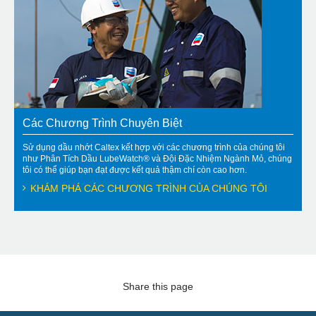
Các Chương Trình Chuyên Biệt
Sử dụng dầu nhớt Caltex kết hợp với các chương trình của chúng tôi
như Phân Tích Dầu LubeWatch® và Đội Đặc Nhiệm Ngành Mỏ, chúng
tôi có thể giúp bạn đạt được kết quả thậm chí còn cao hơn.
KHÁM PHÁ CÁC CHƯƠNG TRÌNH CỦA CHÚNG TÔI
Share this page