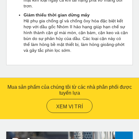
trơn.
Giảm thiểu thời gian dừng máy
Hệ phụ gia chống gỉ và chống ôxy hóa đặc biệt kết
hợp với dầu gốc Nhóm II hảo hạng giúp hạn chế sự
hình thành cặn gỉ mài mòn, cặn bám, cặn keo và cặn
bùn do sự phân hủy của dầu. Các loại cặn này có
thể làm hỏng bề mặt thiết bị, làm hỏng gioăng-phớt
và gây tắc phin lọc sớm.
Mua sản phẩm của chúng tôi từ các nhà phân phối được
tuyển lựa
XEM VỊ TRÍ