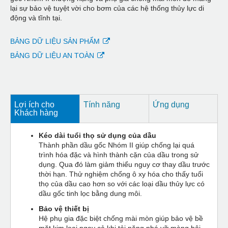
lại sự bảo vệ tuyệt vời cho bơm của các hệ thống thủy lực di
động và tĩnh tại.
BẢNG DỮ LIỆU SẢN PHẨM
BẢNG DỮ LIỆU AN TOÀN
Lợi ích cho
Tính năng
Ứng dụng
Khách hàng
Kéo dài tuổi thọ sử dụng của dầu
Thành phần dầu gốc Nhóm II giúp chống lại quá
trình hóa đặc và hình thành cặn của dầu trong sử
dụng. Qua đó làm giảm thiểu nguy cơ thay dầu trước
thời hạn. Thử nghiệm chống ô xy hóa cho thấy tuổi
thọ của dầu cao hơn so với các loại dầu thủy lực có
dầu gốc tinh lọc bằng dung môi.
Bảo vệ thiết bị
Hệ phụ gia đặc biệt chống mài mòn giúp bảo vệ bề
mặt kim loại ngay cả khi tải nặng phá vỡ màng bôi