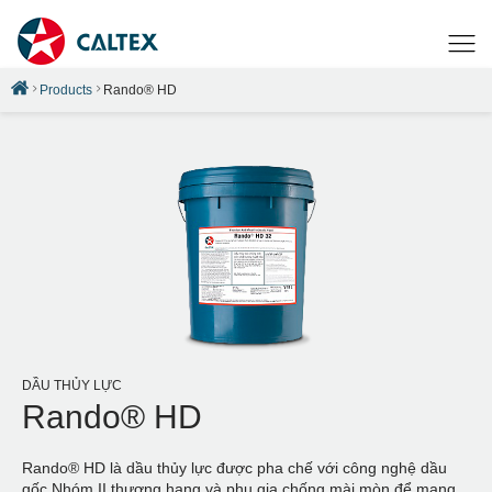
Products
Rando® HD
DẦU THỦY LỰC
Rando® HD
Rando® HD là dầu thủy lực được pha chế với công nghệ dầu
gốc Nhóm II thượng hạng và phụ gia chống mài mòn để mang