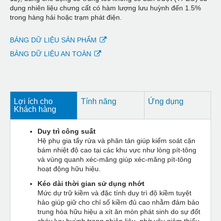
dụng nhiên liệu chưng cất có hàm lượng lưu huỳnh đến 1.5%
trong hàng hải hoặc trạm phát điện.
BẢNG DỮ LIỆU SẢN PHẨM
BẢNG DỮ LIỆU AN TOÀN
Lợi ích cho
Tính năng
Ứng dụng
Khách hàng
Duy trì công suất
Hệ phụ gia tẩy rửa và phân tán giúp kiểm soát cặn
bám nhiệt độ cao tại các khu vực như lòng pít-tông
và vùng quanh xéc-măng giúp xéc-măng pít-tông
hoạt động hữu hiệu.
Kéo dài thời gian sử dụng nhớt
Mức dự trữ kiềm và đặc tính duy trì độ kiềm tuyệt
hảo giúp giữ cho chỉ số kiềm đủ cao nhằm đảm bảo
trung hòa hữu hiệu a xít ăn mòn phát sinh do sự đốt
cháy lưu huỳnh trong nhiên liệu, nhờ vậy giảm thiểu