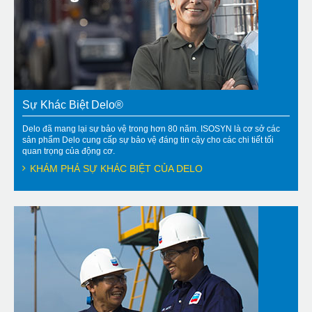
Sự Khác Biệt Delo®
Delo đã mang lại sự bảo vệ trong hơn 80 năm. ISOSYN là cơ sở các
sản phẩm Delo cung cấp sự bảo vệ đáng tin cậy cho các chi tiết tối
quan trọng của động cơ.
KHÁM PHÁ SỰ KHÁC BIỆT CỦA DELO