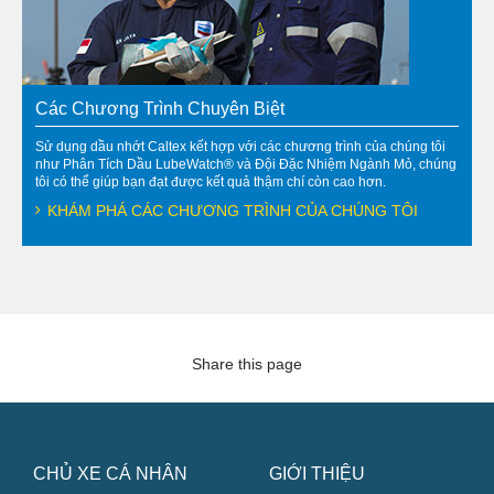
Các Chương Trình Chuyên Biệt
Sử dụng dầu nhớt Caltex kết hợp với các chương trình của chúng tôi
như Phân Tích Dầu LubeWatch® và Đội Đặc Nhiệm Ngành Mỏ, chúng
tôi có thể giúp bạn đạt được kết quả thậm chí còn cao hơn.
KHÁM PHÁ CÁC CHƯƠNG TRÌNH CỦA CHÚNG TÔI
Share this page
CHỦ XE CÁ NHÂN
GIỚI THIỆU