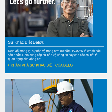
Sự Khác Biệt Delo®
Delo đã mang lại sự bảo vệ trong hơn 80 năm. ISOSYN là cơ sở các
sản phẩm Delo cung cấp sự bảo vệ đáng tin cậy cho các chi tiết tối
quan trọng của động cơ.
KHÁM PHÁ SỰ KHÁC BIỆT CỦA DELO