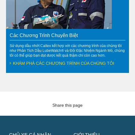
Các Chương Trình Chuyên Biệt
Sử dụng dầu nhớt Caltex kết hợp với các chương trình của chúng tôi
như Phân Tích Dầu LubeWatch® và Đội Đặc Nhiệm Ngành Mỏ, chúng
tôi có thể giúp bạn đạt được kết quả thậm chí còn cao hơn.
KHÁM PHÁ CÁC CHƯƠNG TRÌNH CỦA CHÚNG TÔI
Share this page