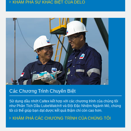
KHÁM PHÁ SỰ KHÁC BIỆT CỦA DELO
Các Chương Trình Chuyên Biệt
Sử dụng dầu nhớt Caltex kết hợp với các chương trình của chúng tôi
như Phân Tích Dầu LubeWatch® và Đội Đặc Nhiệm Ngành Mỏ, chúng
tôi có thể giúp bạn đạt được kết quả thậm chí còn cao hơn.
KHÁM PHÁ CÁC CHƯƠNG TRÌNH CỦA CHÚNG TÔI