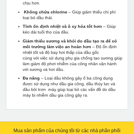
chịu hơn.
Không chứa chlorine
– Giúp giảm thiểu chi phí
loại bỏ dầu thải.
Tính ổn định nhiệt và ô xy hóa tốt hơn
– Giúp
kéo dài tuổi thọ của dầu.
Giảm thiểu sương và khói do dầu tạo ra để có
môi trường làm việc an hoàn hơn
– Độ ổn định
nhiệt tốt và độ bay hơi thấp của dầu gốc
cùng với việc sử dụng phụ gia chống tạo sương giúp
làm giảm độ phơi nhiễm của công nhân vận hành
với sương và hơi dầu.
Đa năng
– Loại dầu không gây ố ba công dụng
được sử dụng như dầu gia công, dầu thủy lực và
dầu bôi trơn máy giúp loại bỏ các vấn đề do dầu
máy bị nhiễm dầu gia công gây ra.
Mua sản phẩm của chúng tôi từ các nhà phân phối