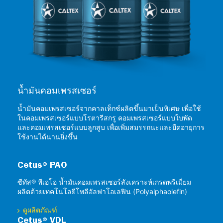
น้ำมันคอมเพรสเซอร์
น้ำมันคอมเพรสเซอร์จากคาลเท็กซ์ผลิตขึ้นมาเป็นพิเศษ เพื่อใช้
ในคอมเพรสเซอร์แบบโรตารีสกรู คอมเพรสเซอร์แบบใบพัด
และคอมเพรสเซอร์แบบลูกสูบ เพื่อเพิ่มสมรรถนะและยืดอายุการ
ใช้งานได้นานยิ่งขึ้น
Cetus® PAO
ซีทัส® พีเอโอ น้ำมันคอมเพรสเซอร์สังเคราะห์เกรดพรีเมี่ยม
ผลิตด้วยเทคโนโลยีโพลีอัลฟาโอเลฟิน (Polyalphaolefin)
ดูผลิตภัณฑ์
Cetus® VDL