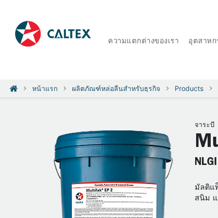
ความแตกต่างของเรา
อุตสาหก
หน้าแรก
ผลิตภัณฑ์หล่อลื่นสำหรับธุรกิจ
Products
จาระบี
Mu
NLGI 
มัลติแ
สนิม 