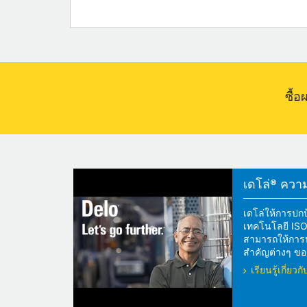
ซื้
เดโล่® ความแ
เดโล่ให้การปกป
เทคโนโลยี ISOS
สามารถให้การปกป
สำคัญต่างๆ ของ
เรียนรู้เกี่ย