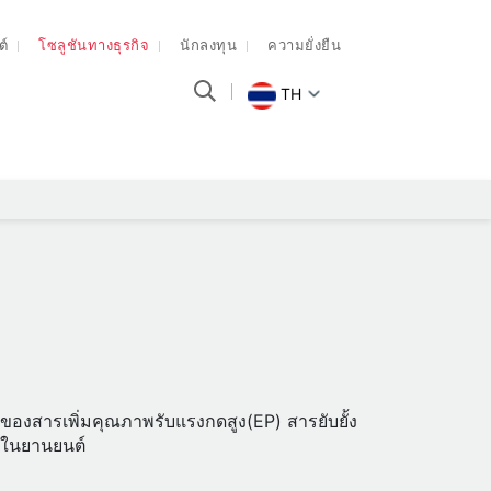
ต์
โซลูชันทางธุรกิจ
นักลงทุน
ความยั่งยืน
TH
มของสารเพิ่มคุณภาพรับแรงกดสูง(EP) สารยับยั้ง
ะในยานยนต์