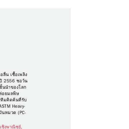
ื่น เชื้อเพลิง
นปี 2556 ชอว์น
ทชั้นนำของโลก
ปล่อยมลพิษ
ีมคิดค้นที่รับ
ASTM Heavy-
มันหมวด (PC-
งเชิงพาณิชย์,