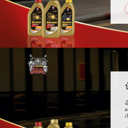
น
ต
เ