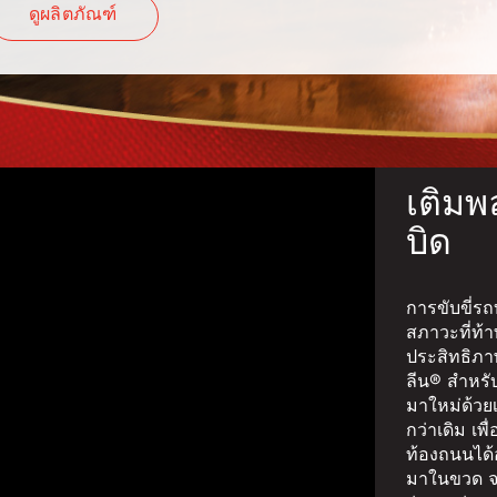
ดูผลิตภัณฑ์
เติมพ
บิด
การขับขี่ร
สภาวะที่ท้
ประสิทธิภาพ
ลีน® สำหรั
มาใหม่ด้วยเ
กว่าเดิม เพ
ท้องถนนได้อ
มาในขวด จะ