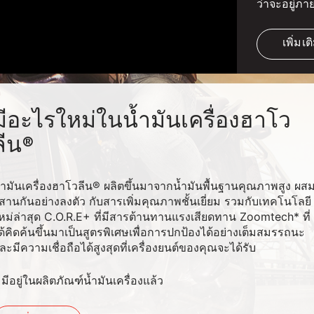
ว่าจะอยู่ภ
เพิ่มเต
มีอะไรใหม่ในน้ำมันเครื่องฮาโว
ลีน®
้ำมันเครื่องฮาโวลีน® ผลิตขึ้นมาจากน้ำมันพื้นฐานคุณภาพสูง ผส
สานกันอย่างลงตัว กับสารเพิ่มคุณภาพชั้นเยี่ยม รวมกับเทคโนโลยี
หม่ล่าสุด C.O.R.E+ ที่มีสารต้านทานแรงเสียดทาน Zoomtech* ที่
ด้คิดค้นขึ้นมาเป็นสูตรพิเศษเพื่อการปกป้องได้อย่างเต็มสมรรถนะ
ละมีความเชื่อถือได้สูงสุดที่เครื่องยนต์ของคุณจะได้รับ
 มีอยู่ในผลิตภัณฑ์น้ำมันเครื่องแล้ว