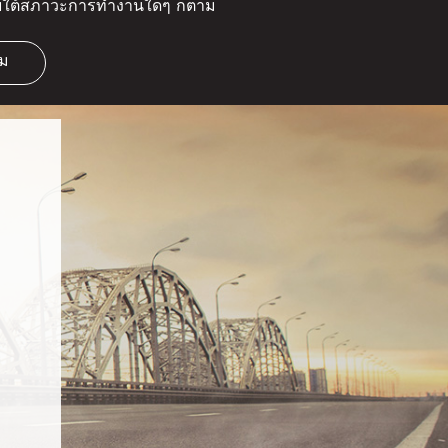
ายใต้สภาวะการทำงานใดๆ ก็ตาม
ิม
ม