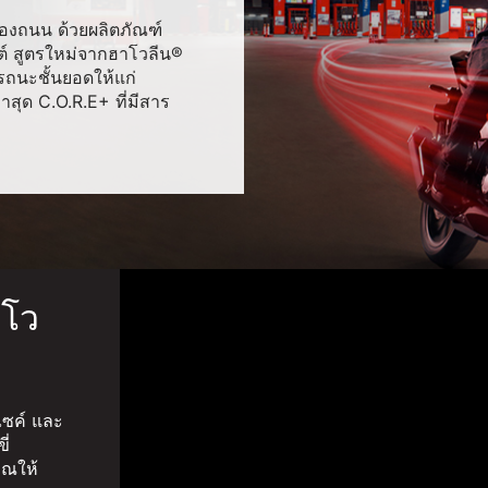
้องถนน ด้วยผลิตภัณฑ์
นต์ สูตรใหม่จากฮาโวลีน®
รถนะชั้นยอดให้แก่
าสุด C.O.R.E+ ที่มีสาร
าโว
ไซค์ และ
ี่
ุณให้