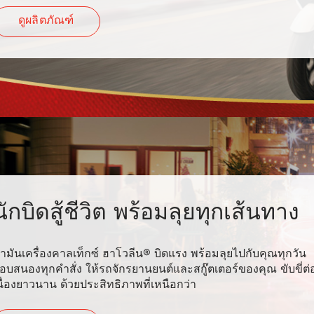
ดูผลิตภัณฑ์
นักบิดสู้ชีวิต พร้อมลุยทุกเส้นทาง
้ำมันเครื่องคาลเท็กซ์ ฮาโวลีน® บิดแรง พร้อมลุยไปกับคุณทุกวัน
อบสนองทุกคำสั่ง ให้รถจักรยานยนต์และสกู๊ตเตอร์ของคุณ ขับขี่ต่
นื่องยาวนาน ด้วยประสิทธิภาพที่เหนือกว่า