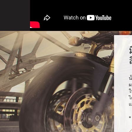
น
ผ
ใ
ไ
แ
*