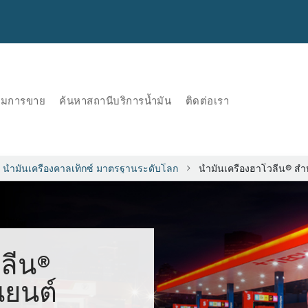
ริมการขาย
ค้นหาสถานีบริการน้ำมัน
ติดต่อเรา
น้ำมันเครื่องคาลเท็กซ์ มาตรฐานระดับโลก
น้ำมันเครื่องฮาโวลีน® ส
วลีน®
นยนต์