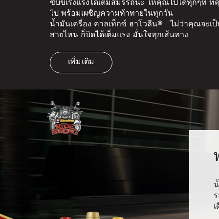
ขับขี่เร่งแรงได้เต็มสมรรถนะ ให้คุณไปได้ทุกๆที่ ที
ไป พร้อมเผชิญความท้าทายในทุกวัน
น้ำมันเครื่อง คาลเท็กซ์ ฮาโวลีน® ไม่ว่าคุณจะเป็
สายไหน ก็บิดได้เต็มแรง มั่นใจทุกเส้นทาง
เพิ่มเติม
น
ร
เ