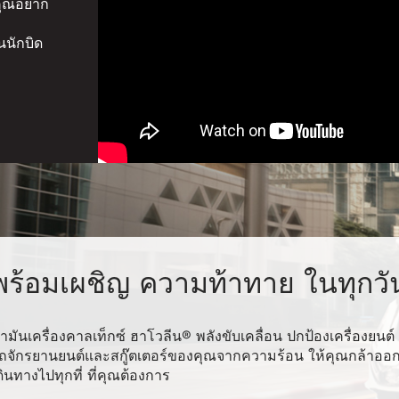
่คุณอยาก
นนักบิด
พร้อมเผชิญ ความท้าทาย ในทุกวั
้ำมันเครื่องคาลเท็กซ์ ฮาโวลีน® พลังขับเคลื่อน ปกป้องเครื่องยนต์
ถจักรยานยนต์และสกู๊ตเตอร์ของคุณจากความร้อน ให้คุณกล้าออ
ดินทางไปทุกที่ ที่คุณต้องการ