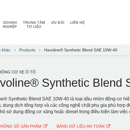
DOANH
TRUNG TÂM
ƯU ĐÃI
LIÊN HỆ
NGHIỆP
TƯ LIỆU
n khác
Products
Havoline® Synthetic Blend SAE 10W-40
ĐỘNG CƠ XE Ô TÔ
voline® Synthetic Blend
ne® Synthetic Blend SAE 10W-40 là loại dầu nhờn động cơ hiệu
, dung dịch tổng hợp và các công nghệ chất phụ gia phù hợp đ
nhỏ sử dụng động cơ xăng hoặc diesel trong điều kiện làm việc
THÔNG SỐ SẢN PHẨM
BẢNG DỮ LIỆU AN TOÀN