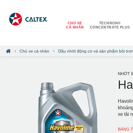
CHỦ XE
TECHRON®
CÁ NHÂN
CONCENTRATE PLUS
Chủ xe cá nhân
Dầu nhớt động cơ và sản phẩm bôi trơ
NHỚT 
Ha
Havoli
khoáng
xe tải 
BẢNG 