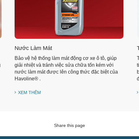
Nước Làm Mát
Bảo vệ hệ thống làm mát động cơ xe ô tô, giúp
T
g
giải nhiệt và tránh việc sửa chữa tốn kém với
t
nước làm mát được lên công thức đặc biệt của
b
Havoline® .
đ
XEM THÊM
Share this page