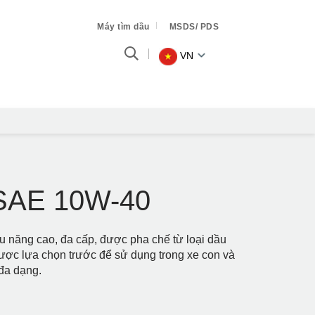
Máy tìm dầu
MSDS/ PDS
VN
 SAE 10W-40
 năng cao, đa cấp, được pha chế từ loại dầu
ược lựa chọn trước để sử dụng trong xe con và
 đa dạng.