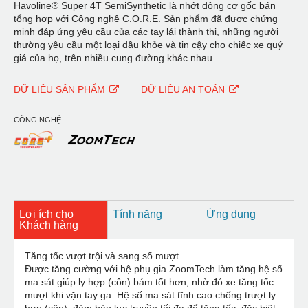
Havoline® Super 4T SemiSynthetic là nhớt động cơ gốc bán
tổng hợp với Công nghệ C.O.R.E. Sản phẩm đã được chứng
minh đáp ứng yêu cầu của các tay lái thành thị, những người
thường yêu cầu một loại dầu khỏe và tin cậy cho chiếc xe quý
giá của họ, trên nhiều cung đường khác nhau.
DỮ LIỆU SẢN PHẨM
DỮ LIỆU AN TOÁN
CÔNG NGHỆ
Lợi ích cho
Tính năng
Ứng dụng
Khách hàng
Tăng tốc vượt trội và sang số mượt
Được tăng cường với hệ phụ gia ZoomTech làm tăng hệ số
ma sát giúp ly hợp (côn) bám tốt hơn, nhờ đó xe tăng tốc
mượt khi vặn tay ga. Hệ số ma sát tĩnh cao chống trượt ly
hợp (côn), đảm bảo lực truyền tối đa để tăng tốc, đặc biệt