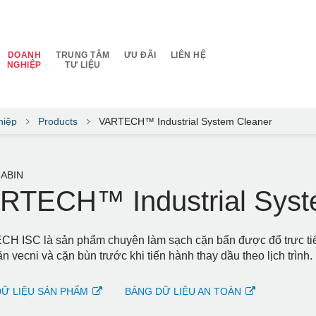
DOANH
TRUNG TÂM
ƯU ĐÃI
LIÊN HỆ
NGHIỆP
TƯ LIỆU
hiệp
Products
VARTECH™ Industrial System Cleaner
ABIN
RTECH™ Industrial Syst
H ISC là sản phẩm chuyên làm sạch cặn bẩn được đổ trực tiế
n vecni và cặn bùn trước khi tiến hành thay dầu theo lịch trình.
Ữ LIỆU SẢN PHẨM
BẢNG DỮ LIỆU AN TOÀN