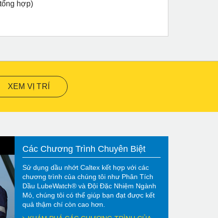
 tổng hợp)
XEM VỊ TRÍ
Các Chương Trình Chuyên Biệt
Sử dụng dầu nhớt Caltex kết hợp với các
chương trình của chúng tôi như Phân Tích
Dầu LubeWatch® và Đội Đặc Nhiệm Ngành
Mỏ, chúng tôi có thể giúp bạn đạt được kết
quả thậm chí còn cao hơn.