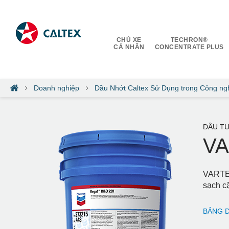
CHỦ XE
TECHRON®
CÁ NHÂN
CONCENTRATE PLUS
Doanh nghiệp
Dầu Nhớt Caltex Sử Dụng trong Công ng
DẦU TU
VA
VARTEC
sạch cặ
BẢNG D