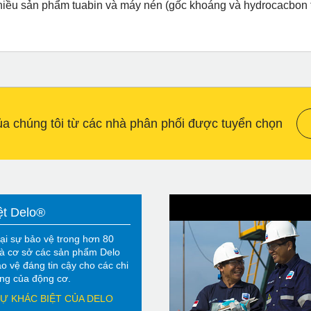
nhiều sản phẩm tuabin và máy nén (gốc khoáng và hydrocacbon
 chúng tôi từ các nhà phân phối được tuyển chọn
ệt Delo®
ại sự bảo vệ trong hơn 80
à cơ sở các sản phẩm Delo
o vệ đáng tin cậy cho các chi
rọng của động cơ.
Ự KHÁC BIỆT CỦA DELO