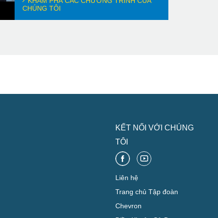
KHÁM PHÁ CÁC CHƯƠNG TRÌNH CỦA
CHÚNG TÔI
KẾT NỐI VỚI CHÚNG
TÔI
Liên hệ
Trang chủ Tập đoàn
Chevron