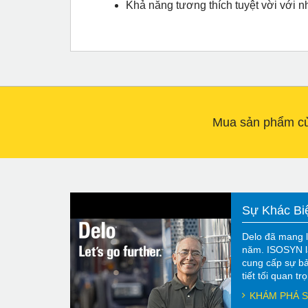
Khả năng tương thích tuyệt vời với 
Mua sản phẩm của
Sự Khác Bi
Delo đã mang l
năm. ISOSYN l
cung cấp sự bả
tiết tối quan t
KHÁM PHÁ S