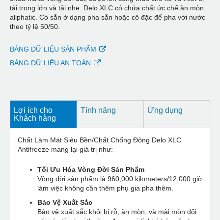
tải trọng lớn và tải nhẹ. Delo XLC có chứa chất ức chế ăn mòn
aliphatic. Có sẵn ở dạng pha sẵn hoặc cô đặc để pha với nước
theo tỷ lệ 50/50.
BẢNG DỮ LIỆU SẢN PHẨM
BẢNG DỮ LIỆU AN TOÀN
Lợi ích cho
Tính năng
Ứng dụng
Khách hàng
Chất Làm Mát Siêu Bền/Chất Chống Đông Delo XLC
Antifreeze mang lại giá trị như:
Tối Ưu Hóa Vòng Đời Sản Phẩm
Vòng đời sản phẩm là 960,000 kilometers/12,000 giờ
làm việc không cần thêm phụ gia pha thêm.
Bảo Vệ Xuất Sắc
Bảo vệ xuất sắc khỏi bị rỗ, ăn mòn, và mài mòn đối