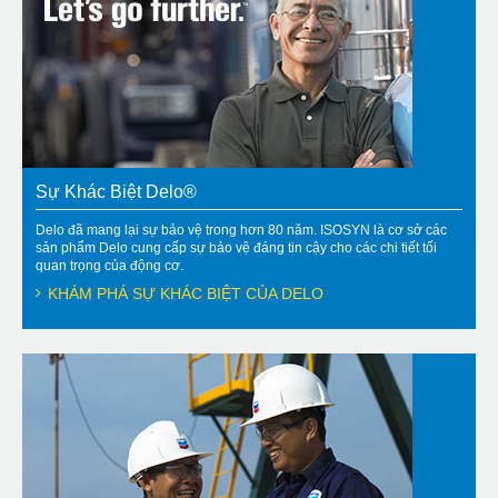
Sự Khác Biệt Delo®
Delo đã mang lại sự bảo vệ trong hơn 80 năm. ISOSYN là cơ sở các
sản phẩm Delo cung cấp sự bảo vệ đáng tin cậy cho các chi tiết tối
quan trọng của động cơ.
KHÁM PHÁ SỰ KHÁC BIỆT CỦA DELO