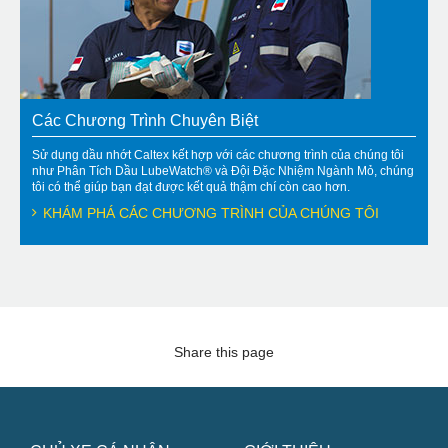
Các Chương Trình Chuyên Biệt
Sử dụng dầu nhớt Caltex kết hợp với các chương trình của chúng tôi
như Phân Tích Dầu LubeWatch® và Đội Đặc Nhiệm Ngành Mỏ, chúng
tôi có thể giúp bạn đạt được kết quả thậm chí còn cao hơn.
KHÁM PHÁ CÁC CHƯƠNG TRÌNH CỦA CHÚNG TÔI
Share this page