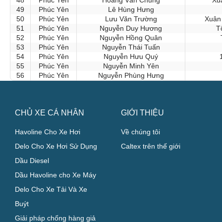
49
Phúc Yên
Lê Hùng Hưng
50
Phúc Yên
Lưu Văn Trường
Xuân
51
Phúc Yên
Nguyễn Duy Hương
T
52
Phúc Yên
Nguyễn Hồng Quân
53
Phúc Yên
Nguyễn Thái Tuấn
54
Phúc Yên
Nguyễn Hưu Quý
55
Phúc Yên
Nguyễn Minh Yên
56
Phúc Yên
Nguyễn Phùng Hưng
CHỦ XE CÁ NHÂN
GIỚI THIỆU
Havoline Cho Xe Hơi
Về chúng tôi
Delo Cho Xe Hơi Sử Dụng
Caltex trên thế giới
Dầu Diesel
Dầu Havoline cho Xe Máy
Delo Cho Xe Tải Và Xe
Buýt
Giải pháp chống hàng giả