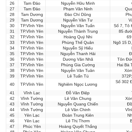
26
Tam Đảo
Nguyễn Hữu Minh
27
Tam Đảo
Phạm Văn Ninh
Qua
28
Tam Dương
Đào Chí Dũng
Phư
29
Tam Dương
Nguyễn Văn Tư
V
30
TP.Vĩnh Yên
Nguyễn Văn Tuấn
Số 7, Tô
31
TP.Vĩnh Yên
Nguyễn Thành Trung
85 đườ
32
TP.Vĩnh Yên
Hoàng Quý Nhi
69
33
TP.Vĩnh Yên
Phùng Thế Quân
Ngõ 15 D,
34
TP.Vĩnh Yên
Nguyễn Sỹ Hiếu
35
TP.Vĩnh Yên
Nguyễn Thanh Hải
Đ
36
TP.Vĩnh Yên
Dương Văn Nhã
Tôn Đức
37
TP.Vĩnh Yên
Phùng Gia Cường
Hai Bà 
38
TP.Vĩnh Yên
Nguyễn Văn Tuân
Xóm
39
TP.Vĩnh Yên
Lê Tuấn Tú
372P,
Số 302 Đ
40
TP.Vĩnh Yên
Nghiêm Ngọc Lương
41
Vĩnh Lạc
Đỗ Văn Điệp
42
Vĩnh Tường
Lê Văn Chung
Xóm
43
Vĩnh Tường
Nguyễn Quang Chiến
Đồ
44
Vĩnh Tường
Lê Văn Chinh
Vĩn
45
Yên Lạc
Đoàn Trung Kiên
Nh
46
Yên Lạc
Lê Thị Thơm
47
Phúc Yên
Hoàng Quyết Thắng
48
Phúc Yên
Hoàng Văn Chung
Xu