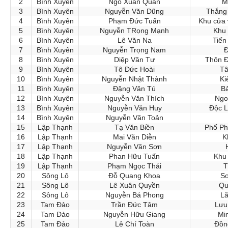
2
Bình Xuyên
Ngô Xuân Quân
M
3
Bình Xuyên
Nguyễn Văn Dũng
Thắng 
4
Bình Xuyên
Phạm Đức Tuấn
Khu cửa 
5
Bình Xuyên
Nguyễn TRọng Mạnh
Khu 
6
Bình Xuyên
Lê Văn Na
Tiến
7
Bình Xuyên
Nguyễn Trọng Nam
Đ
8
Bình Xuyên
Diệp Văn Tư
Thôn Đ
9
Bình Xuyên
Tô Đức Hoài
Tâ
10
Bình Xuyên
Nguyễn Nhật Thành
Ki
11
Bình Xuyên
Đặng Văn Tú
Bả
12
Bình Xuyên
Nguyễn Văn Thích
Ngo
13
Bình Xuyên
Nguyễn Văn Huy
Độc L
14
Bình Xuyên
Nguyễn Văn Toản
15
Lập Thạnh
Tạ Văn Biền
Phố Ph
16
Lập Thạnh
Mai Văn Diễn
K
17
Lập Thạnh
Nguyễn Văn Sơn
18
Lập Thạnh
Phan Hữu Tuấn
Khu
19
Lập Thạnh
Phạm Ngọc Thái
T
20
Sông Lô
Đỗ Quang Khoa
Sơ
21
Sông Lô
Lê Xuân Quyền
Qu
22
Sông Lô
Nguyễn Bá Phong
Lã
23
Tam Đảo
Trần Đức Tâm
Lưu
24
Tam Đảo
Nguyễn Hữu Giang
Mi
25
Tam Đảo
Lê Chí Toàn
Đồn