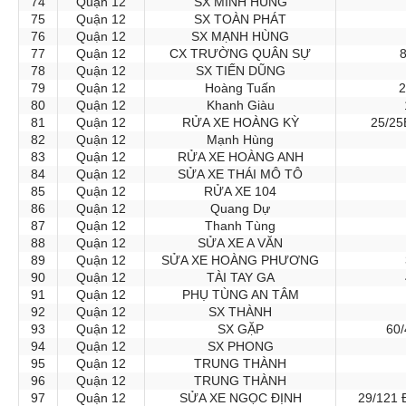
74
Quận 12
SX MINH HÙNG
75
Quận 12
SX TOÀN PHÁT
76
Quận 12
SX MẠNH HÙNG
77
Quận 12
CX TRƯỜNG QUÂN SỰ
78
Quận 12
SX TIẾN DŨNG
79
Quận 12
Hoàng Tuấn
2
80
Quận 12
Khanh Giàu
81
Quận 12
RỬA XE HOÀNG KỲ
25/25
82
Quận 12
Mạnh Hùng
83
Quận 12
RỬA XE HOÀNG ANH
84
Quận 12
SỬA XE THÁI MÔ TÔ
85
Quận 12
RỬA XE 104
86
Quận 12
Quang Dự
87
Quận 12
Thanh Tùng
88
Quận 12
SỬA XE A VĂN
89
Quận 12
SỬA XE HOÀNG PHƯƠNG
90
Quận 12
TÀI TAY GA
91
Quận 12
PHỤ TÙNG AN TÂM
92
Quận 12
SX THÀNH
93
Quận 12
SX GẶP
60
94
Quận 12
SX PHONG
95
Quận 12
TRUNG THÀNH
96
Quận 12
TRUNG THÀNH
97
Quận 12
SỬA XE NGỌC ĐỊNH
29/121 