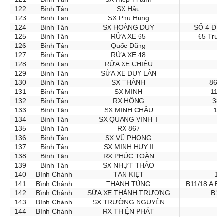
122
Bình Tân
SX Hậu
123
Bình Tân
SX Phú Hùng
124
Bình Tân
SX HOÀNG DUY
SỐ 4 Đ
125
Bình Tân
RỬA XE 65
65 Tr
126
Bình Tân
Quốc Dũng
127
Bình Tân
RỬA XE 48
128
Bình Tân
RỬA XE CHIÊU
129
Bình Tân
SỬA XE DUY LÂN
130
Bình Tân
SX THÀNH
86
131
Bình Tân
SX MINH
1
132
Bình Tân
RX HỒNG
3
133
Bình Tân
SX MINH CHÂU
1
134
Bình Tân
SX QUANG VINH II
135
Bình Tân
RX 867
136
Bình Tân
SX VŨ PHONG
137
Bình Tân
SX MINH HUY II
138
Bình Tân
RX PHÚC TOÀN
139
Bình Tân
SX NHỰT THẢO
140
Bình Chánh
TẤN KIỆT
141
Bình Chánh
THANH TÙNG
B11/18 A 
142
Bình Chánh
SỬA XE THÀNH TRƯƠNG
B
143
Bình Chánh
SX TRƯỜNG NGUYÊN
144
Bình Chánh
RX THIỆN PHÁT