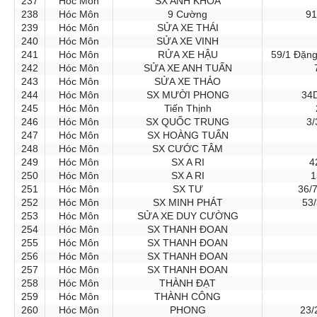
237
Hóc Môn
SX ANH KHOA
238
Hóc Môn
9 Cường
91
239
Hóc Môn
SỬA XE THÁI
240
Hóc Môn
SỬA XE VINH
241
Hóc Môn
RỬA XE HẬU
59/1 Đặng
242
Hóc Môn
SỬA XE ANH TUẤN
243
Hóc Môn
SỬA XE THẢO
244
Hóc Môn
SX MƯỜI PHONG
34
245
Hóc Môn
Tiến Thịnh
246
Hóc Môn
SX QUỐC TRUNG
3/
247
Hóc Môn
SX HOÀNG TUẤN
248
Hóc Môn
SX CƯỚC TÂM
249
Hóc Môn
SX A RI
4
250
Hóc Môn
SX A RI
1
251
Hóc Môn
SX TƯ
36/
252
Hóc Môn
SX MINH PHÁT
53/
253
Hóc Môn
SỬA XE DUY CƯỜNG
254
Hóc Môn
SX THANH ĐOAN
255
Hóc Môn
SX THANH ĐOAN
256
Hóc Môn
SX THANH ĐOAN
257
Hóc Môn
SX THANH ĐOAN
258
Hóc Môn
THÀNH ĐẠT
259
Hóc Môn
THÀNH CÔNG
260
Hóc Môn
PHONG
23/