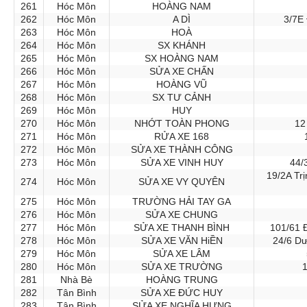
261
Hóc Môn
HOÀNG NAM
262
Hóc Môn
A DÌ
3/7E
263
Hóc Môn
HOÀ
264
Hóc Môn
SX KHÁNH
265
Hóc Môn
SX HOÀNG NAM
266
Hóc Môn
SỬA XE CHẤN
267
Hóc Môn
HOÀNG VŨ
268
Hóc Môn
SX TƯ CẢNH
269
Hóc Môn
HUY
270
Hóc Môn
NHỚT TOÀN PHONG
12
271
Hóc Môn
RỬA XE 168
272
Hóc Môn
SỬA XE THÀNH CÔNG
273
Hóc Môn
SỬA XE VINH HUY
44/
19/2A Tr
274
Hóc Môn
SỬA XE VY QUYÊN
275
Hóc Môn
TRƯỜNG HẢI TAY GA
276
Hóc Môn
SỬA XE CHUNG
277
Hóc Môn
SỬA XE THANH BÌNH
101/61 
278
Hóc Môn
SỬA XE VĂN HiỀN
24/6 Dư
279
Hóc Môn
SỬA XE LÂM
280
Hóc Môn
SỬA XE TRƯỜNG
1
281
Nhà Bè
HOÀNG TRUNG
282
Tân Bình
SỬA XE ĐỨC HUY
283
Tân Bình
SỬA XE NGHĨA HƯNG