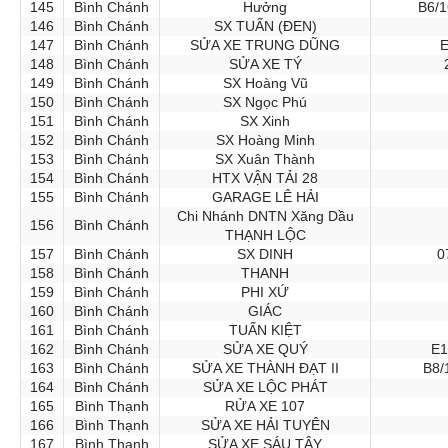
145
Bình Chánh
Hưởng
B6/1
146
Bình Chánh
SX TUẤN (ĐEN)
147
Bình Chánh
SỬA XE TRUNG DŨNG
E
148
Bình Chánh
SỬA XE TÝ
149
Bình Chánh
SX Hoàng Vũ
150
Bình Chánh
SX Ngọc Phú
151
Bình Chánh
SX Xinh
152
Bình Chánh
SX Hoàng Minh
153
Bình Chánh
SX Xuân Thành
154
Bình Chánh
HTX VẬN TẢI 28
155
Bình Chánh
GARAGE LÊ HẢI
Chi Nhánh DNTN Xăng Dầu
156
Bình Chánh
THẠNH LỘC
157
Bình Chánh
SX DINH
0
158
Bình Chánh
THANH
159
Bình Chánh
PHI XỨ
160
Bình Chánh
GIÁC
161
Bình Chánh
TUẤN KIỆT
162
Bình Chánh
SỬA XE QUÝ
E1
163
Bình Chánh
SỬA XE THÀNH ĐẠT II
B8/
164
Bình Chánh
SỬA XE LỘC PHÁT
165
Bình Thạnh
RỬA XE 107
166
Bình Thạnh
SỬA XE HẢI TUYÊN
167
Bình Thạnh
SỬA XE SÁU TÂY