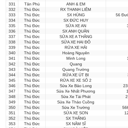
331
Tân Phú
ANH & EM
332
Thủ Đức
RX THANH LIÊM
333
Thủ Đức
SX HÙNG
56 Đườ
334
Thủ Đức
SX ĐỨC HUY
335
Thủ Đức
SỬA XE AN
336
Thủ Đức
SX ANH QUÂN
337
Thủ Đức
SỬA XE A THĂNG
338
Thủ Đức
SỬA XE HAI ĐÔ
339
Thủ Đức
RỬA XE HẢI
340
Thủ Đức
Hoàng Nguyên
341
Thủ Đức
Minh Long
342
Thủ Đức
Quang
343
Thủ Đức
Quang Trường
344
Thủ Đức
RỬA XE ÚT BI
345
Thủ Đức
RỬA XE XE SỐ 2
346
Thủ Đức
Sửa Xe Bảo Long
23
347
Thủ Đức
Sửa Xe Nhất Phương
348
Thủ Đức
Sửa Xe Tài Phát
2
349
Thủ Đức
Sửa Xe Thảo Cuồng
350
Thủ Đức
Sửa Xe Trường
56
351
Thủ Đức
SỬA XE SƠN
1
352
Thủ Đức
SX THẮNG
353
Thủ Đức
SX NĂM SĨ