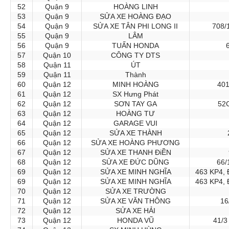
52
Quận 9
HOÀNG LINH
53
Quận 9
SỬA XE HOÀNG ĐẠO
54
Quận 9
SỬA XE TÂN PHI LONG II
708/
55
Quận 9
LÂM
56
Quận 9
TUẤN HONDA
57
Quận 10
CÔNG TY DTS
58
Quận 11
ÚT
59
Quận 11
Thành
60
Quận 12
MINH HOÀNG
401
61
Quận 12
SX Hưng Phát
62
Quận 12
SƠN TAY GA
52C
63
Quận 12
HOÀNG TƯ
64
Quận 12
GARAGE VUI
65
Quận 12
SỬA XE THÀNH
66
Quận 12
SỬA XE HOÀNG PHƯƠNG
67
Quận 12
SỬA XE THANH ĐiỀN
68
Quận 12
SỬA XE ĐỨC DŨNG
66/
69
Quận 12
SỬA XE MINH NGHĨA
463 KP4, 
69
Quận 12
SỬA XE MINH NGHĨA
463 KP4, 
70
Quận 12
SỬA XE TRƯỜNG
71
Quận 12
SỬA XE VĂN THÔNG
16
72
Quận 12
SỬA XE HẢI
73
Quận 12
HONDA VŨ
41/3