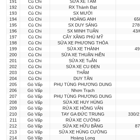
191
Củ Chi
SỬA XE TÂM
192
Củ Chi
RX Thành Đạt
193
Củ Chi
SX MƯỜI
194
Củ Chi
HOÀNG ANH
65
195
Củ Chi
SX DUY SÁNG
278
196
Củ Chi
SX MINH TUẤN
43/
197
Củ Chi
CÂY XĂNG PHÚ MỸ
198
Củ Chi
SỬA XE PHƯƠNG THỎA
199
Củ Chi
SỬA XE THÀNH
49
200
Củ Chi
SỬA XE THUẬN HiỀN
201
Củ Chi
SỬA XE TuẤN
202
Củ Chi
SỬA XE CU ĐEN
203
Củ Chi
THẮM
204
Củ Chi
DUY TÂN
205
Gò Vấp
PHỤ TÙNG PHƯƠNG DUNG
206
Gò Vấp
Nhơn Trạch
207
Gò Vấp
PHỤ TÙNG PHƯƠNG DUNG
208
Gò Vấp
SỬA XE HUY HÙNG
209
Gò Vấp
RỬA XE HỒNG VÂN
210
Gò Vấp
TAY GA ĐỨC TRUNG
330/2
211
Gò Vấp
RỬA XE CƯỜNG
212
Gò Vấp
SỬA XE HỮU BẰNG
87
213
Gò Vấp
SỬA XE HÙNG CƯỜNG
214
Gò Vấp
Hoàng Long