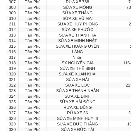
307
Tân Phú
RỬA XE 738
7
308
Tân Phú
SỬA XE MỎNG
73
309
Tân Phú
SỬA XE THẮNG
310
Tân Phú
SỬA XE VŨ MAI
311
Tân Phú
SỬA XE HUY PHONG
2
312
Tân Phú
SỬA XE PHƯỚC
313
Tân Phú
SỬA XE THANH HÀ
314
Tân Phú
SỬA XE MINH NHẬT
315
Tân Phú
SỬA XE HOÀNG UYÊN
316
Tân Phú
LĂNG
317
Tân Phú
Nhân
318
Tân Phú
SX NGUYỄN GIA
116
319
Tân Phú
SỬA XE THẾ SINH
320
Tân Phú
SỬA XE XUÂN KHẢI
321
Tân Phú
SỬA XE HẢI
322
Tân Phú
SỬA XE LỘC
22
323
Tân Phú
SỬA XE THÀNH NHÂN
324
Tân Phú
SỬA XE ĐỊNH
325
Tân Phú
SỬA XE HẢI ĐÔNG
326
Tân Phú
RỬA XE DŨNG
327
Tân Phú
RỬA XE 56
5
328
Tân Phú
SỬA XE MINH HUY III
329
Tân Phú
SỬA XE ĐỨC THẮNG
1
330
Tân Phú
SỬA XE ĐỨC TÀI