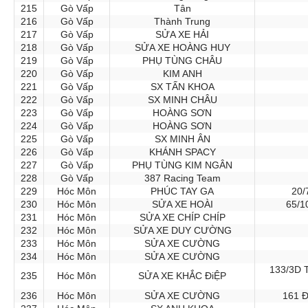
215
Gò Vấp
Tân
216
Gò Vấp
Thành Trung
217
Gò Vấp
SỬA XE HẢI
218
Gò Vấp
SỬA XE HOÀNG HUY
219
Gò Vấp
PHỤ TÙNG CHÂU
220
Gò Vấp
KIM ANH
221
Gò Vấp
SX TẤN KHOA
222
Gò Vấp
SX MINH CHÂU
223
Gò Vấp
HOÀNG SƠN
224
Gò Vấp
HOÀNG SƠN
225
Gò Vấp
SX MINH ÂN
226
Gò Vấp
KHÁNH SPACY
227
Gò Vấp
PHỤ TÙNG KIM NGÂN
228
Gò Vấp
387 Racing Team
229
Hóc Môn
PHÚC TAY GA
20/
230
Hóc Môn
SỬA XE HOÀI
65/1
231
Hóc Môn
SỬA XE CHÍP CHÍP
232
Hóc Môn
SỬA XE DUY CƯỜNG
233
Hóc Môn
SỬA XE CƯỜNG
234
Hóc Môn
SỬA XE CƯỜNG
133/3D T
235
Hóc Môn
SỬA XE KHẮC ĐiỆP
236
Hóc Môn
SỬA XE CƯỜNG
161 