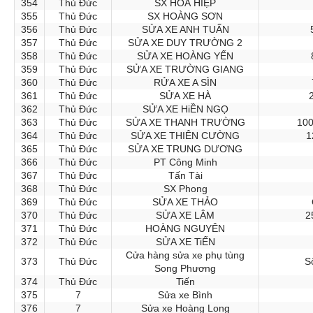
354
Thủ Đức
SX HOÀ HIỆP
355
Thủ Đức
SX HOÀNG SƠN
356
Thủ Đức
SỬA XE ANH TUẤN
357
Thủ Đức
SỬA XE DUY TRƯỜNG 2
358
Thủ Đức
SỬA XE HOÀNG YẾN
359
Thủ Đức
SỬA XE TRƯỜNG GIANG
360
Thủ Đức
RỬA XE A SÌN
361
Thủ Đức
SỬA XE HÀ
362
Thủ Đức
SỬA XE HiỀN NGỌ
363
Thủ Đức
SỬA XE THANH TRƯỜNG
100
364
Thủ Đức
SỬA XE THIÊN CƯỜNG
1
365
Thủ Đức
SỬA XE TRUNG DƯƠNG
366
Thủ Đức
PT Công Minh
367
Thủ Đức
Tấn Tài
368
Thủ Đức
SX Phong
369
Thủ Đức
SỬA XE THẢO
370
Thủ Đức
SỬA XE LÂM
2
371
Thủ Đức
HOÀNG NGUYÊN
372
Thủ Đức
SỬA XE TiẾN
Cửa hàng sửa xe phụ tùng
373
Thủ Đức
S
Song Phương
374
Thủ Đức
Tiến
375
7
Sửa xe Bình
376
7
Sửa xe Hoàng Long