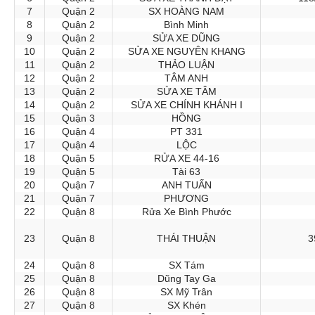
7
Quận 2
SX HOÀNG NAM
8
Quận 2
Bình Minh
9
Quận 2
SỬA XE DŨNG
10
Quận 2
SỬA XE NGUYÊN KHANG
11
Quận 2
THẢO LUẬN
12
Quận 2
TÂM ANH
13
Quận 2
SỬA XE TÂM
14
Quận 2
SỬA XE CHÍNH KHÁNH I
15
Quận 3
HỒNG
16
Quận 4
PT 331
17
Quận 4
LỘC
18
Quận 5
RỬA XE 44-16
19
Quận 5
Tài 63
20
Quận 7
ANH TUẤN
21
Quận 7
PHƯƠNG
22
Quận 8
Rửa Xe Bình Phước
23
Quận 8
THÁI THUẬN
3
24
Quận 8
SX Tám
25
Quận 8
Dũng Tay Ga
26
Quận 8
SX Mỹ Trân
27
Quận 8
SX Khén