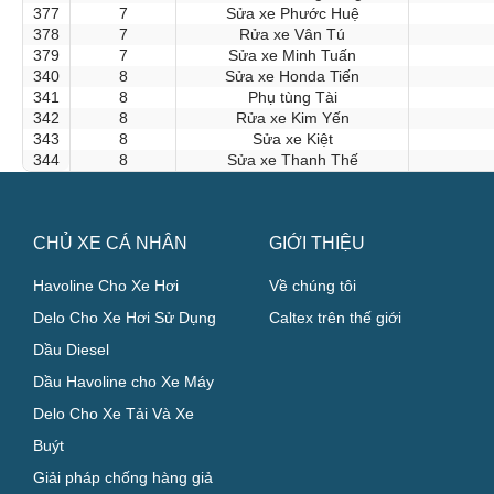
377
7
Sửa xe Phước Huệ
378
7
Rửa xe Vân Tú
379
7
Sửa xe Minh Tuấn
340
8
Sửa xe Honda Tiến
341
8
Phụ tùng Tài
342
8
Rửa xe Kim Yến
343
8
Sửa xe Kiệt
344
8
Sửa xe Thanh Thế
CHỦ XE CÁ NHÂN
GIỚI THIỆU
Havoline Cho Xe Hơi
Về chúng tôi
Delo Cho Xe Hơi Sử Dụng
Caltex trên thế giới
Dầu Diesel
Dầu Havoline cho Xe Máy
Delo Cho Xe Tải Và Xe
Buýt
Giải pháp chống hàng giả