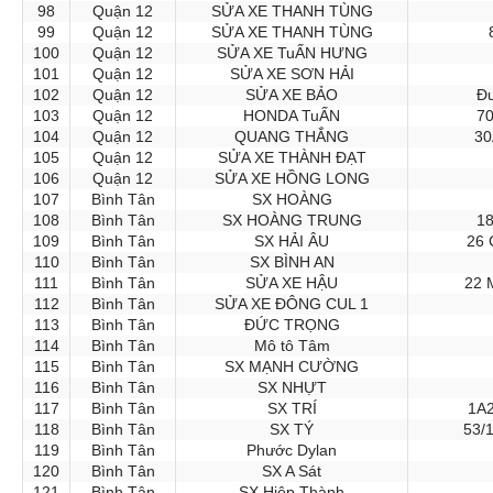
98
Quận 12
SỬA XE THANH TÙNG
99
Quận 12
SỬA XE THANH TÙNG
100
Quận 12
SỬA XE TuẤN HƯNG
101
Quận 12
SỬA XE SƠN HẢI
102
Quận 12
SỬA XE BẢO
Đư
103
Quận 12
HONDA TuẤN
70
104
Quận 12
QUANG THẮNG
30
105
Quận 12
SỬA XE THÀNH ĐẠT
106
Quận 12
SỬA XE HỒNG LONG
107
Bình Tân
SX HOÀNG
108
Bình Tân
SX HOÀNG TRUNG
1
109
Bình Tân
SX HẢI ÂU
26
110
Bình Tân
SX BÌNH AN
111
Bình Tân
SỬA XE HẬU
22 M
112
Bình Tân
SỬA XE ĐÔNG CUL 1
113
Bình Tân
ĐỨC TRỌNG
114
Bình Tân
Mô tô Tâm
115
Bình Tân
SX MẠNH CƯỜNG
116
Bình Tân
SX NHỰT
117
Bình Tân
SX TRÍ
1A2
118
Bình Tân
SX TÝ
53/
119
Bình Tân
Phước Dylan
120
Bình Tân
SX A Sát
121
Bình Tân
SX Hiệp Thành