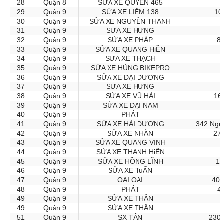
28
Quận 8
SỬA XE QUYÊN 465
29
Quận 9
SỬA XE LIÊM 138
1
30
Quận 9
SỬA XE NGUYỄN THANH
31
Quận 9
SỬA XE HƯNG
32
Quận 9
SỬA XE PHÁP
8
33
Quận 9
SỬA XE QUANG HiỀN
34
Quận 9
SỬA XE THẠCH
35
Quận 9
SỬA XE HÙNG BIKEPRO
36
Quận 9
SỬA XE ĐẠI DƯƠNG
37
Quận 9
SỬA XE HƯNG
38
Quận 9
SỬA XE VŨ HẢI
1
39
Quận 9
SỬA XE ĐẠI NAM
40
Quận 9
PHÁT
41
Quận 9
SỬA XE HẢI DƯƠNG
342 Ngu
42
Quận 9
SỬA XE NHÀN
27
43
Quận 9
SỬA XE QUANG VINH
44
Quận 9
SỬA XE THANH HiỀN
45
Quận 9
SỬA XE HỒNG LĨNH
1
46
Quận 9
SỬA XE TuẤN
47
Quận 9
OAI OAI
40
48
Quận 9
PHÁT
49
Quận 9
SỬA XE THÂN
49
Quận 9
SỬA XE THÂN
51
Quận 9
SX TÂN
230