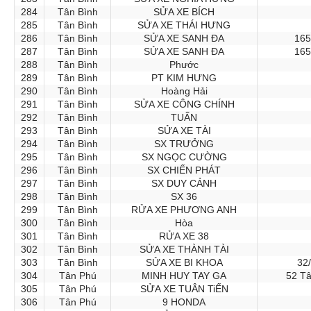
284
Tân Bình
SỬA XE BÍCH
285
Tân Bình
SỬA XE THÁI HƯNG
286
Tân Bình
SỬA XE SANH ĐA
165
287
Tân Bình
SỬA XE SANH ĐA
165
288
Tân Bình
Phước
289
Tân Bình
PT KIM HƯNG
290
Tân Bình
Hoàng Hải
291
Tân Bình
SỬA XE CÔNG CHÍNH
292
Tân Bình
TUẤN
293
Tân Bình
SỬA XE TÀI
294
Tân Bình
SX TRƯỞNG
295
Tân Bình
SX NGỌC CƯỜNG
296
Tân Bình
SX CHIẾN PHÁT
297
Tân Bình
SX DUY CẢNH
298
Tân Bình
SX 36
299
Tân Bình
RỬA XE PHƯƠNG ANH
300
Tân Bình
Hòa
301
Tân Bình
RỬA XE 38
302
Tân Bình
SỬA XE THÀNH TÀI
303
Tân Bình
SỬA XE BI KHOA
32
304
Tân Phú
MINH HUY TAY GA
52 Tâ
305
Tân Phú
SỬA XE TUÂN TiẾN
306
Tân Phú
9 HONDA