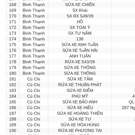
168
Bình Thạnh
SỬA XE CHIẾN
169
Bình Thạnh
SX Khải
170
Bình Thạnh
SX RX 549/39
171
Bình Thạnh
HỒ
172
Bình Thạnh
SX TOẠI Ý
173
Bình Thạnh
SX TƯ NĂM
174
Bình Thạnh
138
175
Bình Thạnh
SỬA XE ANH TuẤN
176
Bình Thạnh
SỬA XE TuẤN HẢI
177
Bình Thạnh
ANH TUẤN
178
Bình Thạnh
RỬA XE 543/39
179
Bình Thạnh
SỬA XE THỐNG
180
Bình Thạnh
SỬA XE THỐNG
181
Củ Chi
SỬA XE TÂM
182
Củ Chi
RỬA XE THUẬN PHÁT
183
Củ Chi
SỬA XE ĐiỂM
184
Củ Chi
PHÚ MỸ
4
185
Củ Chi
SỬA XE BẢO ANH
QL 
186
Củ Chi
SỬA XE HiẾU
287 Ng
187
Củ Chi
SỬA XE HOÀNG THIỆN
188
Củ Chi
SỬA XE TƯ
189
Củ Chi
SỬA XE HÒA HÙNG
190
Củ Chi
RỬA XE PHƯƠNG TAI